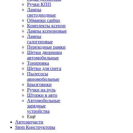
Ручки КПП
Лампы
светодиодные
Обманки canbus
Комплекты ксенон
Лампы ксеноновые
Лампы
галогеновые
Переходные рамки
Щетки дворники
автомобильные
Тонировка
Щетки для снега
Пылесосы
авиомобильные
Брызговики
Ручки на руль
Шторки в авто
Автомобильные
зарядные
устройства
Ещё
Автозапчасти
Stem Конструкторы