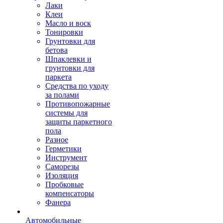
Лаки
Клеи
Масло и воск
Тонировки
Грунтовки для
бетова
Шпаклевки и
грунтовки для
паркета
Средства по уходу
за полами
Противопожарные
системы для
защиты паркетного
пола
Разное
Герметики
Инструмент
Саморезы
Изоляция
Пробковые
компенсаторы
Фанера
Автомобильные