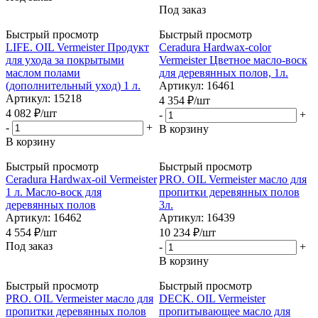
Под заказ
Быстрый просмотр
Быстрый просмотр
LIFE. OIL Vermeister Продукт
Ceradura Hardwax-color
для ухода за покрытыми
Vermeister Цветное масло-воск
маслом полами
для деревянных полов, 1л.
(дополнительный уход) 1 л.
Артикул: 16461
Артикул: 15218
4 354
₽
/шт
4 082
₽
/шт
-
+
-
+
В корзину
В корзину
Быстрый просмотр
Быстрый просмотр
Ceradura Hardwax-oil Vermeister
PRO. OIL Vermeister масло для
1 л. Масло-воск для
пропитки деревянных полов
деревянных полов
3л.
Артикул: 16462
Артикул: 16439
4 554
₽
/шт
10 234
₽
/шт
Под заказ
-
+
В корзину
Быстрый просмотр
Быстрый просмотр
PRO. OIL Vermeister масло для
DECK. OIL Vermeister
пропитки деревянных полов
пропитывающее масло для