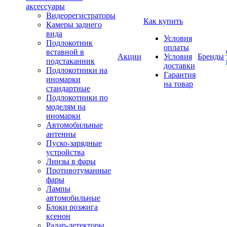
аксессуары
Видеорегистраторы
Как купить
Камеры заднего
вида
Условия
Подлокотник
оплаты
вставной в
Акции
Условия
Бренды
подстаканник
доставки
Подлокотники на
Гарантия
иномарки
на товар
стандартные
Подлокотники по
моделям на
иномарки
Автомобильные
антенны
Пуско-зарядные
устройства
Линзы в фары
Противотуманные
фары
Лампы
автомобильные
Блоки розжига
ксенон
Радар-детекторы