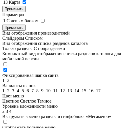
13
Карта
Применить
Параметры
1
C левым блоком
Применить
Вид отображения производителей
Слайдером
Списком
Вид отображения списка разделов каталога
Только разделы
С подразделами
Компактный вид отображения списка разделов каталога для
мобильной версии
Фиксированная шапка сайта
1
2
Варианты шапок
1
2
3
4
5
6
7
8
9
10
11
12
13
14
15
16
17
Цвет меню
Цветное
Светлое
Темное
Уровень вложенности меню
2
3
4
Выгружать в меню разделы из инфоблока «Мегаменю»
Отображать большое меню