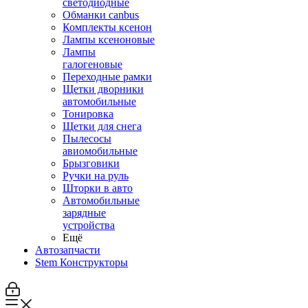
светодиодные
Обманки canbus
Комплекты ксенон
Лампы ксеноновые
Лампы
галогеновые
Переходные рамки
Щетки дворники
автомобильные
Тонировка
Щетки для снега
Пылесосы
авиомобильные
Брызговики
Ручки на руль
Шторки в авто
Автомобильные
зарядные
устройства
Ещё
Автозапчасти
Stem Конструкторы