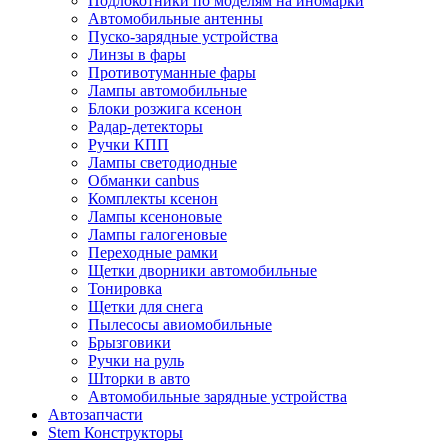
Подлокотники по моделям на иномарки
Автомобильные антенны
Пуско-зарядные устройства
Линзы в фары
Противотуманные фары
Лампы автомобильные
Блоки розжига ксенон
Радар-детекторы
Ручки КПП
Лампы светодиодные
Обманки canbus
Комплекты ксенон
Лампы ксеноновые
Лампы галогеновые
Переходные рамки
Щетки дворники автомобильные
Тонировка
Щетки для снега
Пылесосы авиомобильные
Брызговики
Ручки на руль
Шторки в авто
Автомобильные зарядные устройства
Автозапчасти
Stem Конструкторы