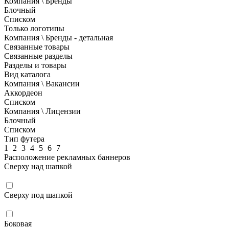
Компания \ Бренды
Блочный
Списком
Только логотипы
Компания \ Бренды - детальная
Связанные товары
Связанные разделы
Разделы и товары
Вид каталога
Компания \ Вакансии
Аккордеон
Списком
Компания \ Лицензии
Блочный
Списком
Тип футера
1
2
3
4
5
6
7
Расположение рекламных баннеров
Сверху над шапкой
Сверху под шапкой
Боковая