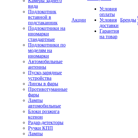
Камеры заднего
вида
Условия
Подлокотник
оплаты
вставной в
Акции
Условия
Бренды
подстаканник
доставки
Подлокотники на
Гарантия
иномарки
на товар
стандартные
Подлокотники по
моделям на
иномарки
Автомобильные
антенны
Пуско-зарядные
устройства
Линзы в фары
Противотуманные
фары
Лампы
автомобильные
Блоки розжига
ксенон
Радар-детекторы
Ручки КПП
Лампы