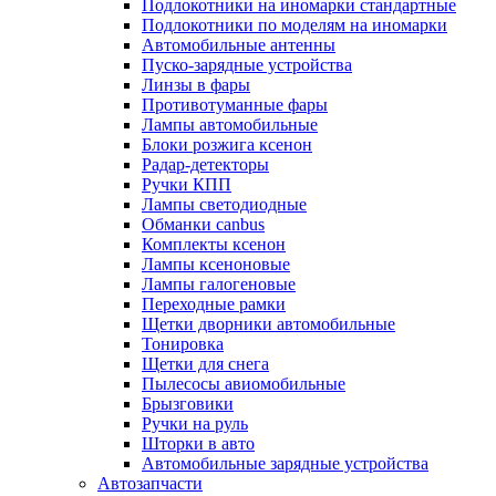
Подлокотники на иномарки стандартные
Подлокотники по моделям на иномарки
Автомобильные антенны
Пуско-зарядные устройства
Линзы в фары
Противотуманные фары
Лампы автомобильные
Блоки розжига ксенон
Радар-детекторы
Ручки КПП
Лампы светодиодные
Обманки canbus
Комплекты ксенон
Лампы ксеноновые
Лампы галогеновые
Переходные рамки
Щетки дворники автомобильные
Тонировка
Щетки для снега
Пылесосы авиомобильные
Брызговики
Ручки на руль
Шторки в авто
Автомобильные зарядные устройства
Автозапчасти