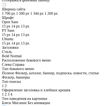
Отображать фоновый баннер
Ширина сайта
1 700 px
1 500 px
1 344 px
1 200 px
Шрифт
Open Sans
15 px
14 px
13 px
PT Sans
15 px
14 px
13 px
Ubuntu
15 px
14 px
13 px
Заголовки
Стиль
Bold
Normal
Расположение бокового меню
Слева
Справа
Тип бокового меню
Полное
Фильтр, каталог, баннер, подписка, новости, статьи
Фильтр, баннеры
Тип поиска
1
2
Оформление заголовка и хлебных крошек
1
2
3
4
Тип наведения на картинки
Блеск
Мигание
Без анимации