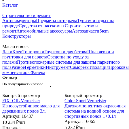
Каталог
-
Строительство и ремонт
Автосимуляторы
Предметы интерьера
Туризм и отдых на
природе
Средства от насекомых
Строительство и
ремонт
Автомобильные аксессуары
Автозапчасти
Stem
Конструкторы
-
Масло и воск
Лаки
Клеи
Тонировки
Грунтовки для бетова
Шпаклевки и
грунтовки для паркета
Средства по уходу за
полами
Противопожарные системы для защиты паркетного
пола
Разное
Герметики
Инструмент
Саморезы
Изоляция
Пробковы
компенсаторы
Фанера
Фильтр
По популярности (возрастание)
Быстрый просмотр
Быстрый просмотр
FIX. OIL Vermeister
Color Sport Vermeister
Износоустойчивое масло для
Двухкомпонентная окрасочная
деревянных полов 3л.
система на водной основе для
Артикул: 16437
спортивных полов 1+0,1л
Артикул: 16065
10 234
₽
/шт
5 232
₽
/шт
Под заказ