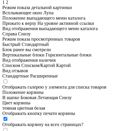
1
2
Режим показа детальной картинки
Всплывающее окно
Лупа
Положение выпадающего меню каталога
Прижато к верху
На уровне активной ссылки
Вид отображения выпадающего меню каталога
Справа
Снизу
Режим показа просмотренных товаров
Быстрый
Стандартный
Блок ранее вы смотрели
Вертикальные блоки
Горизонтальные блоки
Вид отображения наличия
Списком
Списком/Картой
Картой
Вид отзывов
Стандартные
Расширенные
Отображать галерею у элемента для списка товаров
Положение корзины
В шапке
Боковая
Летающая
Снизу
Цвет корзины
темная
цветная
белая
Отображать кнопку печати корзины
Отображать корзину на всех страницах
?