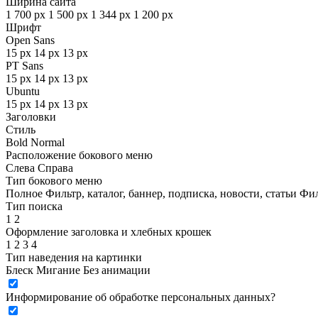
Ширина сайта
1 700 px
1 500 px
1 344 px
1 200 px
Шрифт
Open Sans
15 px
14 px
13 px
PT Sans
15 px
14 px
13 px
Ubuntu
15 px
14 px
13 px
Заголовки
Стиль
Bold
Normal
Расположение бокового меню
Слева
Справа
Тип бокового меню
Полное
Фильтр, каталог, баннер, подписка, новости, статьи
Фил
Тип поиска
1
2
Оформление заголовка и хлебных крошек
1
2
3
4
Тип наведения на картинки
Блеск
Мигание
Без анимации
Информирование об обработке персональных данных
?