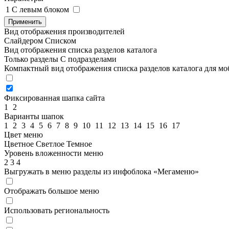
1
C левым блоком
Применить
Вид отображения производителей
Слайдером
Списком
Вид отображения списка разделов каталога
Только разделы
С подразделами
Компактный вид отображения списка разделов каталога для м
Фиксированная шапка сайта
1
2
Варианты шапок
1
2
3
4
5
6
7
8
9
10
11
12
13
14
15
16
17
Цвет меню
Цветное
Светлое
Темное
Уровень вложенности меню
2
3
4
Выгружать в меню разделы из инфоблока «Мегаменю»
Отображать большое меню
Использовать региональность