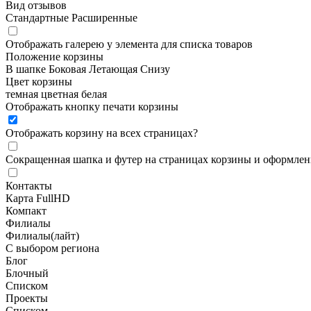
Вид отзывов
Стандартные
Расширенные
Отображать галерею у элемента для списка товаров
Положение корзины
В шапке
Боковая
Летающая
Снизу
Цвет корзины
темная
цветная
белая
Отображать кнопку печати корзины
Отображать корзину на всех страницах
?
Сокращенная шапка и футер на страницах корзины и оформлени
Контакты
Карта FullHD
Компакт
Филиалы
Филиалы(лайт)
С выбором региона
Блог
Блочный
Списком
Проекты
Списком