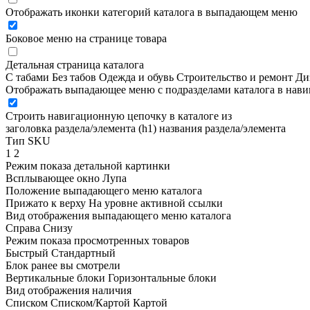
Отображать иконки категорий каталога в выпадающем меню
Боковое меню на странице товара
Детальная страница каталога
С табами
Без табов
Одежда и обувь
Строительство и ремонт
Ди
Отображать выпадающее меню с подразделами каталога в нав
Строить навигационную цепочку в каталоге из
заголовка раздела/элемента (h1)
названия раздела/элемента
Тип SKU
1
2
Режим показа детальной картинки
Всплывающее окно
Лупа
Положение выпадающего меню каталога
Прижато к верху
На уровне активной ссылки
Вид отображения выпадающего меню каталога
Справа
Снизу
Режим показа просмотренных товаров
Быстрый
Стандартный
Блок ранее вы смотрели
Вертикальные блоки
Горизонтальные блоки
Вид отображения наличия
Списком
Списком/Картой
Картой