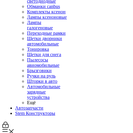
светодиодные
Обманки canbus
Комплекты ксенон
Лампы ксеноновые
Лампы
галогеновые
Переходные рамки
Щетки дворники
автомобильные
Тонировка
Щетки для снега
Пылесосы
авиомобильные
Брызговики
Ручки на руль
Шторки в авто
Автомобильные
зарядные
устройства
Ещё
Автозапчасти
Stem Конструкторы