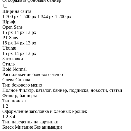
Отображать фоновый баннер
Ширина сайта
1 700 px
1 500 px
1 344 px
1 200 px
Шрифт
Open Sans
15 px
14 px
13 px
PT Sans
15 px
14 px
13 px
Ubuntu
15 px
14 px
13 px
Заголовки
Стиль
Bold
Normal
Расположение бокового меню
Слева
Справа
Тип бокового меню
Полное
Фильтр, каталог, баннер, подписка, новости, статьи
Фильтр, баннеры
Тип поиска
1
2
Оформление заголовка и хлебных крошек
1
2
3
4
Тип наведения на картинки
Блеск
Мигание
Без анимации