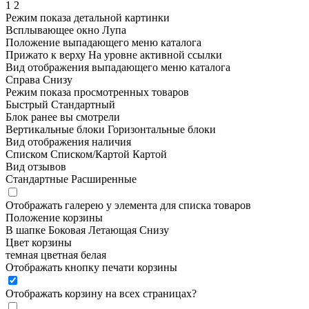
1
2
Режим показа детальной картинки
Всплывающее окно
Лупа
Положение выпадающего меню каталога
Прижато к верху
На уровне активной ссылки
Вид отображения выпадающего меню каталога
Справа
Снизу
Режим показа просмотренных товаров
Быстрый
Стандартный
Блок ранее вы смотрели
Вертикальные блоки
Горизонтальные блоки
Вид отображения наличия
Списком
Списком/Картой
Картой
Вид отзывов
Стандартные
Расширенные
Отображать галерею у элемента для списка товаров
Положение корзины
В шапке
Боковая
Летающая
Снизу
Цвет корзины
темная
цветная
белая
Отображать кнопку печати корзины
Отображать корзину на всех страницах
?