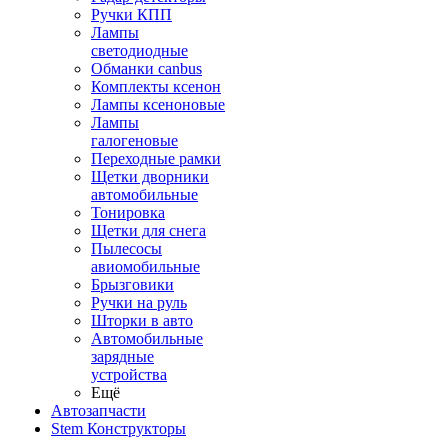
Ручки КПП
Лампы
светодиодные
Обманки canbus
Комплекты ксенон
Лампы ксеноновые
Лампы
галогеновые
Переходные рамки
Щетки дворники
автомобильные
Тонировка
Щетки для снега
Пылесосы
авиомобильные
Брызговики
Ручки на руль
Шторки в авто
Автомобильные
зарядные
устройства
Ещё
Автозапчасти
Stem Конструкторы