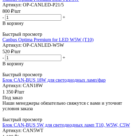
Артикул: OP-CANLED-P21/5
800
₽
/шт
-
+
В корзину
Быстрый просмотр
Canbus Optima Premium for LED W5W (T10)
Артикул: OP-CANLED-W5W
520
₽
/шт
-
+
В корзину
Быстрый просмотр
Блок CAN-BUS 18W для светодиодных ламп/фар
Артикул: CAN18W
1 350
₽
/шт
Под заказ
Наши менеджеры обязательно свяжутся с вами и уточнят
условия заказа
Быстрый просмотр
Блок CAN-BUS 5W для светодиодных ламп T10, W5W, C5W
Артикул: CAN5WT