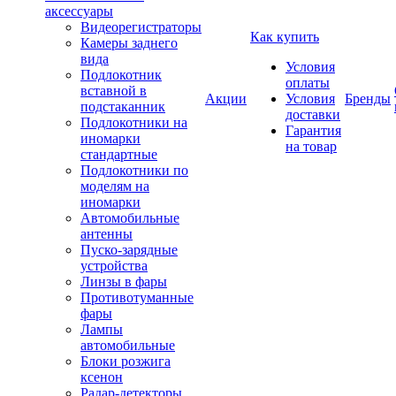
аксессуары
Видеорегистраторы
Как купить
Камеры заднего
вида
Условия
Подлокотник
оплаты
вставной в
Акции
Условия
Бренды
подстаканник
доставки
Подлокотники на
Гарантия
иномарки
на товар
стандартные
Подлокотники по
моделям на
иномарки
Автомобильные
антенны
Пуско-зарядные
устройства
Линзы в фары
Противотуманные
фары
Лампы
автомобильные
Блоки розжига
ксенон
Радар-детекторы