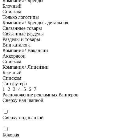
Компания \ Бренды
Блочный
Списком
Только логотипы
Компания \ Бренды - детальная
Связанные товары
Связанные разделы
Разделы и товары
Вид каталога
Компания \ Вакансии
Аккордеон
Списком
Компания \ Лицензии
Блочный
Списком
Тип футера
1
2
3
4
5
6
7
Расположение рекламных баннеров
Сверху над шапкой
Сверху под шапкой
Боковая