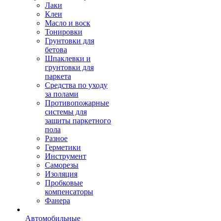
Лаки
Клеи
Масло и воск
Тонировки
Грунтовки для
бетова
Шпаклевки и
грунтовки для
паркета
Средства по уходу
за полами
Противопожарные
системы для
защиты паркетного
пола
Разное
Герметики
Инструмент
Саморезы
Изоляция
Пробковые
компенсаторы
Фанера
Автомобильные