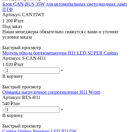
Блок CAN-BUS 35W для автомобильных светодиодных ламп
ПТФ
Артикул: CAN35WT
1 200
₽
/шт
Под заказ
Наши менеджеры обязательно свяжутся с вами и уточнят
условия заказа
Быстрый просмотр
Модуль обхода борткомпьютера H11 LED SUPER Canbus
Артикул: S-CAN-H11
1 020
₽
/шт
-
+
В корзину
Быстрый просмотр
Обманка нагрузочное сопротивление H11 W/оm
Артикул: RES-H11
540
₽
/шт
-
+
В корзину
Быстрый просмотр
Canbus Optima Premium LED P21/5W