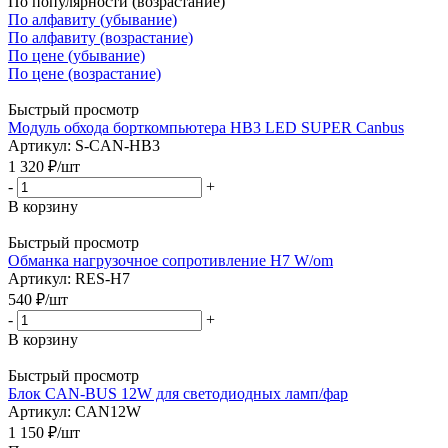
По популярности (возрастание)
По алфавиту (убывание)
По алфавиту (возрастание)
По цене (убывание)
По цене (возрастание)
Быстрый просмотр
Модуль обхода борткомпьютера HB3 LED SUPER Canbus
Артикул: S-CAN-HB3
1 320
₽
/шт
-
+
В корзину
Быстрый просмотр
Обманка нагрузочное сопротивление H7 W/оm
Артикул: RES-H7
540
₽
/шт
-
+
В корзину
Быстрый просмотр
Блок CAN-BUS 12W для светодиодных ламп/фар
Артикул: CAN12W
1 150
₽
/шт