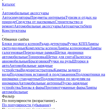
Каталог
-
Автомобильные аксессуары
Автосимуляторы
Предметы интерьера
Туризм и отдых на
природе
Средства от насекомых
Строительство и
ремонт
Автомобильные аксессуары
Автозапчасти
Stem
Конструкторы
-
Обманки canbus
Блоки розжига ксенон
Радар-детекторы
Ручки КПП
Лампы
светодиодные
Комплекты ксенон
Лампы ксеноновые
Лампы
галогеновые
Переходные рамки
Щетки дворники
автомобильные
Тонировка
Щетки для снега
Пылесосы
авиомобильные
Брызговики
Ручки на руль
Шторки в
авто
Автомобильные зарядные
устройства
Видеорегистраторы
Камеры заднего
вида
Подлокотник вставной в подстаканник
Подлокотники на
иномарки стандартные
Подлокотники по моделям на
иномарки
Автомобильные антенны
Пуско-зарядные
устройства
Линзы в фары
Противотуманные фары
Лампы
автомобильные
Фильтр
По популярности (возрастание)
По популярности (убывание)