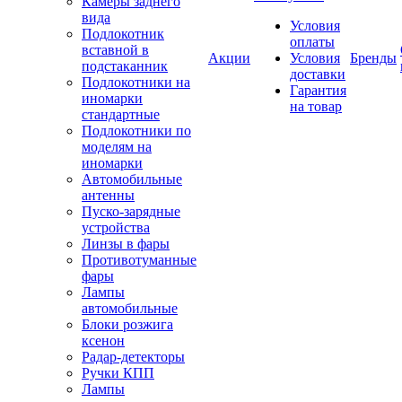
Камеры заднего
вида
Условия
Подлокотник
оплаты
вставной в
Акции
Условия
Бренды
подстаканник
доставки
Подлокотники на
Гарантия
иномарки
на товар
стандартные
Подлокотники по
моделям на
иномарки
Автомобильные
антенны
Пуско-зарядные
устройства
Линзы в фары
Противотуманные
фары
Лампы
автомобильные
Блоки розжига
ксенон
Радар-детекторы
Ручки КПП
Лампы