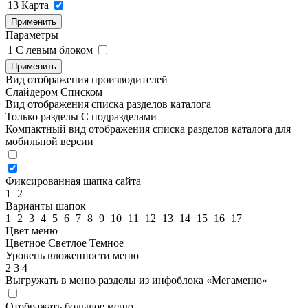
13
Карта
Применить
Параметры
1
C левым блоком
Применить
Вид отображения производителей
Слайдером
Списком
Вид отображения списка разделов каталога
Только разделы
С подразделами
Компактный вид отображения списка разделов каталога для
мобильной версии
Фиксированная шапка сайта
1
2
Варианты шапок
1
2
3
4
5
6
7
8
9
10
11
12
13
14
15
16
17
Цвет меню
Цветное
Светлое
Темное
Уровень вложенности меню
2
3
4
Выгружать в меню разделы из инфоблока «Мегаменю»
Отображать большое меню