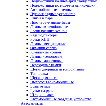
Подлокотники на иномарки стандартные
Подлокотники по моделям на иномарки
Автомобильные антенны
Пуско-зарядные устройства
Линзы в фары
Противотуманные фары
Лампы автомобильные
Блоки розжига ксенон
Радар-детекторы
Ручки КПП
Лампы светодиодные
Обманки canbus
Комплекты ксенон
Лампы ксеноновые
Лампы галогеновые
Переходные рамки
Щетки дворники автомобильные
Тонировка
Щетки для снега
Пылесосы авиомобильные
Брызговики
Ручки на руль
Шторки в авто
Автомобильные зарядные устройства
Автозапчасти