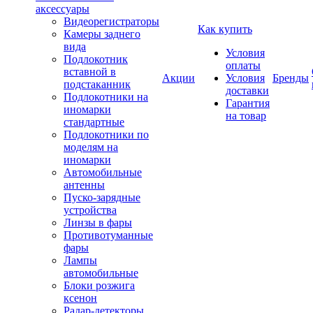
аксессуары
Видеорегистраторы
Как купить
Камеры заднего
вида
Условия
Подлокотник
оплаты
вставной в
Акции
Условия
Бренды
подстаканник
доставки
Подлокотники на
Гарантия
иномарки
на товар
стандартные
Подлокотники по
моделям на
иномарки
Автомобильные
антенны
Пуско-зарядные
устройства
Линзы в фары
Противотуманные
фары
Лампы
автомобильные
Блоки розжига
ксенон
Радар-детекторы