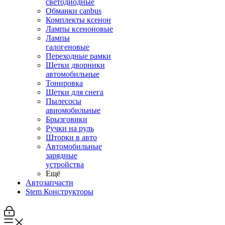
светодиодные
Обманки canbus
Комплекты ксенон
Лампы ксеноновые
Лампы
галогеновые
Переходные рамки
Щетки дворники
автомобильные
Тонировка
Щетки для снега
Пылесосы
авиомобильные
Брызговики
Ручки на руль
Шторки в авто
Автомобильные
зарядные
устройства
Ещё
Автозапчасти
Stem Конструкторы