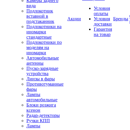
Камеры заднего
вида
Условия
Подлокотник
оплаты
вставной в
Акции
Условия
Бренды
подстаканник
доставки
Подлокотники на
Гарантия
иномарки
на товар
стандартные
Подлокотники по
моделям на
иномарки
Автомобильные
антенны
Пуско-зарядные
устройства
Линзы в фары
Противотуманные
фары
Лампы
автомобильные
Блоки розжига
ксенон
Радар-детекторы
Ручки КПП
Лампы