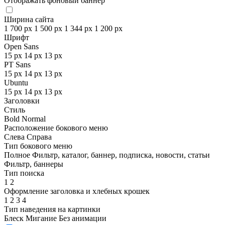
Отображать фоновый баннер
Ширина сайта
1 700 px
1 500 px
1 344 px
1 200 px
Шрифт
Open Sans
15 px
14 px
13 px
PT Sans
15 px
14 px
13 px
Ubuntu
15 px
14 px
13 px
Заголовки
Стиль
Bold
Normal
Расположение бокового меню
Слева
Справа
Тип бокового меню
Полное
Фильтр, каталог, баннер, подписка, новости, статьи
Фильтр, баннеры
Тип поиска
1
2
Оформление заголовка и хлебных крошек
1
2
3
4
Тип наведения на картинки
Блеск
Мигание
Без анимации