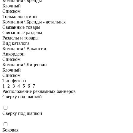
Компания \ Бренды
Блочный
Списком
Только логотипы
Компания \ Бренды - детальная
Связанные товары
Связанные разделы
Разделы и товары
Вид каталога
Компания \ Вакансии
Аккордеон
Списком
Компания \ Лицензии
Блочный
Списком
Тип футера
1
2
3
4
5
6
7
Расположение рекламных баннеров
Сверху над шапкой
Сверху под шапкой
Боковая