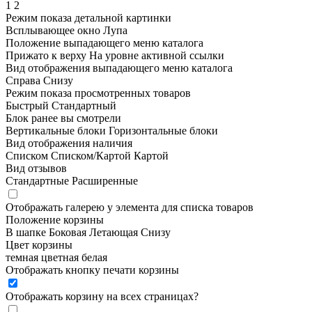
1
2
Режим показа детальной картинки
Всплывающее окно
Лупа
Положение выпадающего меню каталога
Прижато к верху
На уровне активной ссылки
Вид отображения выпадающего меню каталога
Справа
Снизу
Режим показа просмотренных товаров
Быстрый
Стандартный
Блок ранее вы смотрели
Вертикальные блоки
Горизонтальные блоки
Вид отображения наличия
Списком
Списком/Картой
Картой
Вид отзывов
Стандартные
Расширенные
Отображать галерею у элемента для списка товаров
Положение корзины
В шапке
Боковая
Летающая
Снизу
Цвет корзины
темная
цветная
белая
Отображать кнопку печати корзины
Отображать корзину на всех страницах
?