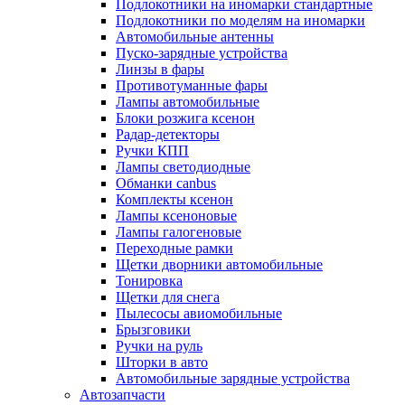
Подлокотники на иномарки стандартные
Подлокотники по моделям на иномарки
Автомобильные антенны
Пуско-зарядные устройства
Линзы в фары
Противотуманные фары
Лампы автомобильные
Блоки розжига ксенон
Радар-детекторы
Ручки КПП
Лампы светодиодные
Обманки canbus
Комплекты ксенон
Лампы ксеноновые
Лампы галогеновые
Переходные рамки
Щетки дворники автомобильные
Тонировка
Щетки для снега
Пылесосы авиомобильные
Брызговики
Ручки на руль
Шторки в авто
Автомобильные зарядные устройства
Автозапчасти