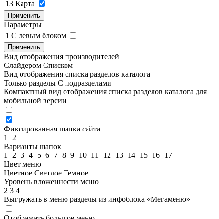
13
Карта
Применить
Параметры
1
C левым блоком
Применить
Вид отображения производителей
Слайдером
Списком
Вид отображения списка разделов каталога
Только разделы
С подразделами
Компактный вид отображения списка разделов каталога для
мобильной версии
Фиксированная шапка сайта
1
2
Варианты шапок
1
2
3
4
5
6
7
8
9
10
11
12
13
14
15
16
17
Цвет меню
Цветное
Светлое
Темное
Уровень вложенности меню
2
3
4
Выгружать в меню разделы из инфоблока «Мегаменю»
Отображать большое меню