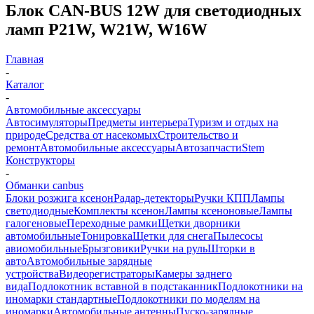
Блок CAN-BUS 12W для светодиодных
ламп P21W, W21W, W16W
Главная
-
Каталог
-
Автомобильные аксессуары
Автосимуляторы
Предметы интерьера
Туризм и отдых на
природе
Средства от насекомых
Строительство и
ремонт
Автомобильные аксессуары
Автозапчасти
Stem
Конструкторы
-
Обманки canbus
Блоки розжига ксенон
Радар-детекторы
Ручки КПП
Лампы
светодиодные
Комплекты ксенон
Лампы ксеноновые
Лампы
галогеновые
Переходные рамки
Щетки дворники
автомобильные
Тонировка
Щетки для снега
Пылесосы
авиомобильные
Брызговики
Ручки на руль
Шторки в
авто
Автомобильные зарядные
устройства
Видеорегистраторы
Камеры заднего
вида
Подлокотник вставной в подстаканник
Подлокотники на
иномарки стандартные
Подлокотники по моделям на
иномарки
Автомобильные антенны
Пуско-зарядные