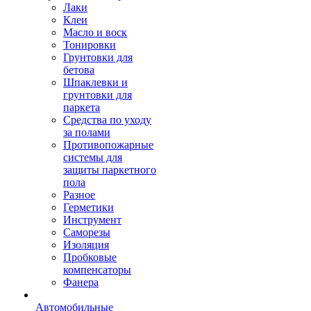
Лаки
Клеи
Масло и воск
Тонировки
Грунтовки для
бетова
Шпаклевки и
грунтовки для
паркета
Средства по уходу
за полами
Противопожарные
системы для
защиты паркетного
пола
Разное
Герметики
Инструмент
Саморезы
Изоляция
Пробковые
компенсаторы
Фанера
Автомобильные