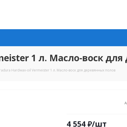
meister 1 л. Масло-воск дл
radura Hardwax-oil Vermeister 1 л. Масло-воск для деревянных полов
А
4 554
₽
/шт