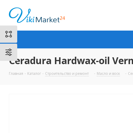
Ceradura Hardwax-oil Ver
Главная
-
Каталог
-
Строительство и ремонт
-
Масло и воск
-
Ce