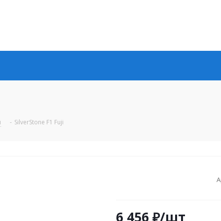
ы
-
SilverStone F1 Fuji
А
6 456
₽
/шт