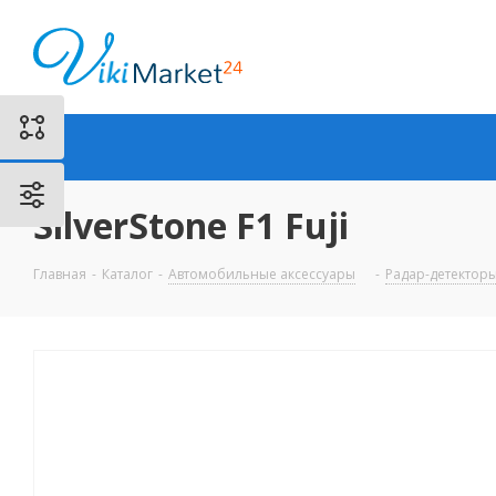
SilverStone F1 Fuji
Главная
-
Каталог
-
Автомобильные аксессуары
-
Радар-детектор