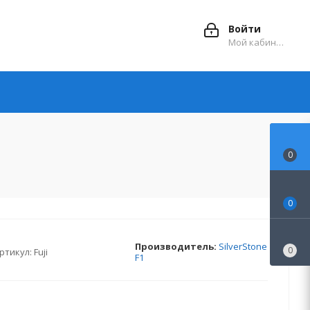
Войти
Мой кабинет
0
0
Производитель:
SilverStone
0
ртикул:
Fuji
F1