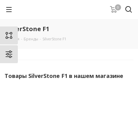
0
SilverStone F1
Главная
-
Бренды
-
SilverStone F1
Товары SilverStone F1 в нашем магазине