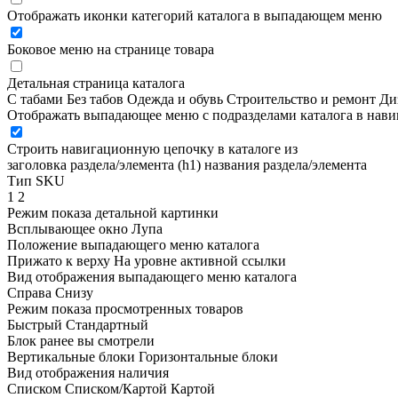
Отображать иконки категорий каталога в выпадающем меню
Боковое меню на странице товара
Детальная страница каталога
С табами
Без табов
Одежда и обувь
Строительство и ремонт
Ди
Отображать выпадающее меню с подразделами каталога в нав
Строить навигационную цепочку в каталоге из
заголовка раздела/элемента (h1)
названия раздела/элемента
Тип SKU
1
2
Режим показа детальной картинки
Всплывающее окно
Лупа
Положение выпадающего меню каталога
Прижато к верху
На уровне активной ссылки
Вид отображения выпадающего меню каталога
Справа
Снизу
Режим показа просмотренных товаров
Быстрый
Стандартный
Блок ранее вы смотрели
Вертикальные блоки
Горизонтальные блоки
Вид отображения наличия
Списком
Списком/Картой
Картой