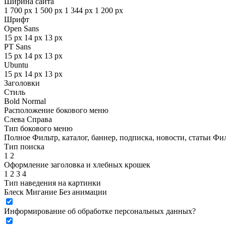
Ширина сайта
1 700 px
1 500 px
1 344 px
1 200 px
Шрифт
Open Sans
15 px
14 px
13 px
PT Sans
15 px
14 px
13 px
Ubuntu
15 px
14 px
13 px
Заголовки
Стиль
Bold
Normal
Расположение бокового меню
Слева
Справа
Тип бокового меню
Полное
Фильтр, каталог, баннер, подписка, новости, статьи
Фил
Тип поиска
1
2
Оформление заголовка и хлебных крошек
1
2
3
4
Тип наведения на картинки
Блеск
Мигание
Без анимации
Информирование об обработке персональных данных
?