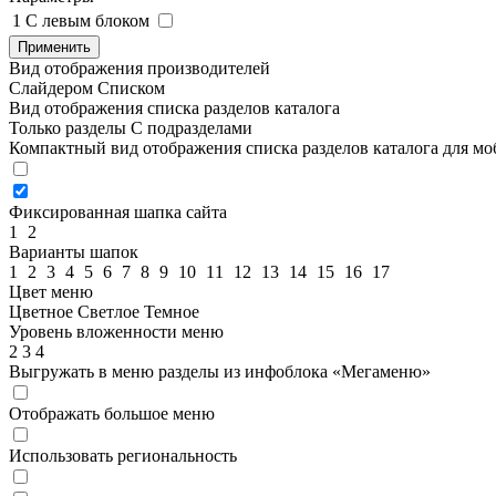
1
C левым блоком
Применить
Вид отображения производителей
Слайдером
Списком
Вид отображения списка разделов каталога
Только разделы
С подразделами
Компактный вид отображения списка разделов каталога для м
Фиксированная шапка сайта
1
2
Варианты шапок
1
2
3
4
5
6
7
8
9
10
11
12
13
14
15
16
17
Цвет меню
Цветное
Светлое
Темное
Уровень вложенности меню
2
3
4
Выгружать в меню разделы из инфоблока «Мегаменю»
Отображать большое меню
Использовать региональность