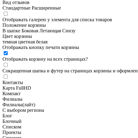
Вид отзывов
Стандартные
Расширенные
Отображать галерею у элемента для списка товаров
Положение корзины
В шапке
Боковая
Летающая
Снизу
Цвет корзины
темная
цветная
белая
Отображать кнопку печати корзины
Отображать корзину на всех страницах
?
Сокращенная шапка и футер на страницах корзины и оформлени
Контакты
Карта FullHD
Компакт
Филиалы
Филиалы(лайт)
С выбором региона
Блог
Блочный
Списком
Проекты
Списком