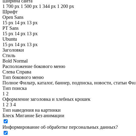
Ширина сайта
1 700 px
1 500 px
1 344 px
1 200 px
Шрифт
Open Sans
15 px
14 px
13 px
PT Sans
15 px
14 px
13 px
Ubuntu
15 px
14 px
13 px
Заголовки
Стиль
Bold
Normal
Расположение бокового меню
Слева
Справа
Тип бокового меню
Полное
Фильтр, каталог, баннер, подписка, новости, статьи
Фил
Тип поиска
1
2
Оформление заголовка и хлебных крошек
1
2
3
4
Тип наведения на картинки
Блеск
Мигание
Без анимации
Информирование об обработке персональных данных
?