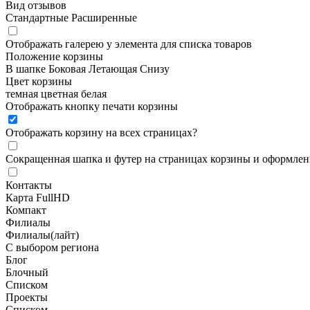
Вид отзывов
Стандартные
Расширенные
Отображать галерею у элемента для списка товаров
Положение корзины
В шапке
Боковая
Летающая
Снизу
Цвет корзины
темная
цветная
белая
Отображать кнопку печати корзины
Отображать корзину на всех страницах
?
Сокращенная шапка и футер на страницах корзины и оформлени
Контакты
Карта FullHD
Компакт
Филиалы
Филиалы(лайт)
С выбором региона
Блог
Блочный
Списком
Проекты
Списком