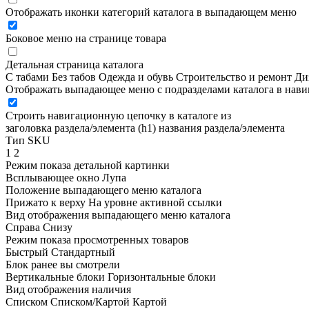
Отображать иконки категорий каталога в выпадающем меню
Боковое меню на странице товара
Детальная страница каталога
С табами
Без табов
Одежда и обувь
Строительство и ремонт
Ди
Отображать выпадающее меню с подразделами каталога в нав
Строить навигационную цепочку в каталоге из
заголовка раздела/элемента (h1)
названия раздела/элемента
Тип SKU
1
2
Режим показа детальной картинки
Всплывающее окно
Лупа
Положение выпадающего меню каталога
Прижато к верху
На уровне активной ссылки
Вид отображения выпадающего меню каталога
Справа
Снизу
Режим показа просмотренных товаров
Быстрый
Стандартный
Блок ранее вы смотрели
Вертикальные блоки
Горизонтальные блоки
Вид отображения наличия
Списком
Списком/Картой
Картой