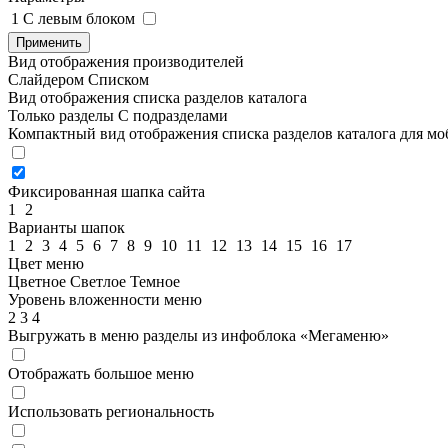
1
C левым блоком
Применить
Вид отображения производителей
Слайдером
Списком
Вид отображения списка разделов каталога
Только разделы
С подразделами
Компактный вид отображения списка разделов каталога для м
Фиксированная шапка сайта
1
2
Варианты шапок
1
2
3
4
5
6
7
8
9
10
11
12
13
14
15
16
17
Цвет меню
Цветное
Светлое
Темное
Уровень вложенности меню
2
3
4
Выгружать в меню разделы из инфоблока «Мегаменю»
Отображать большое меню
Использовать региональность