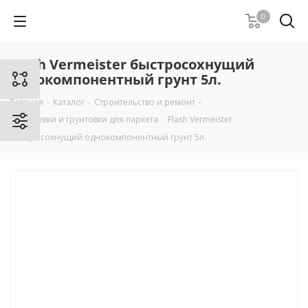
0
Flash Vermeister быстросохнущий
однокомпонентный грунт 5л.
Главная
-
Каталог
-
Строительство и ремонт
-
Шпаклевки и грунтовки для паркета
-
Flash Vermeister
быстросохнущий однокомпонентный грунт 5л.