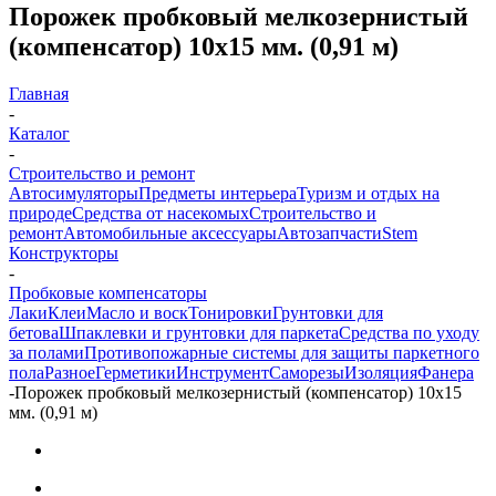
Порожек пробковый мелкозернистый
(компенсатор) 10х15 мм. (0,91 м)
Главная
-
Каталог
-
Строительство и ремонт
Автосимуляторы
Предметы интерьера
Туризм и отдых на
природе
Средства от насекомых
Строительство и
ремонт
Автомобильные аксессуары
Автозапчасти
Stem
Конструкторы
-
Пробковые компенсаторы
Лаки
Клеи
Масло и воск
Тонировки
Грунтовки для
бетова
Шпаклевки и грунтовки для паркета
Средства по уходу
за полами
Противопожарные системы для защиты паркетного
пола
Разное
Герметики
Инструмент
Саморезы
Изоляция
Фанера
-
Порожек пробковый мелкозернистый (компенсатор) 10х15
мм. (0,91 м)