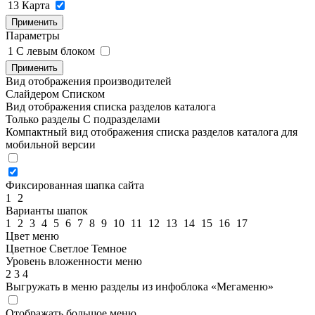
13
Карта
Применить
Параметры
1
C левым блоком
Применить
Вид отображения производителей
Слайдером
Списком
Вид отображения списка разделов каталога
Только разделы
С подразделами
Компактный вид отображения списка разделов каталога для
мобильной версии
Фиксированная шапка сайта
1
2
Варианты шапок
1
2
3
4
5
6
7
8
9
10
11
12
13
14
15
16
17
Цвет меню
Цветное
Светлое
Темное
Уровень вложенности меню
2
3
4
Выгружать в меню разделы из инфоблока «Мегаменю»
Отображать большое меню