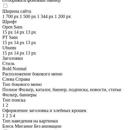
Отображать фоновый баннер
Ширина сайта
1 700 px
1 500 px
1 344 px
1 200 px
Шрифт
Open Sans
15 px
14 px
13 px
PT Sans
15 px
14 px
13 px
Ubuntu
15 px
14 px
13 px
Заголовки
Стиль
Bold
Normal
Расположение бокового меню
Слева
Справа
Тип бокового меню
Полное
Фильтр, каталог, баннер, подписка, новости, статьи
Фильтр, баннеры
Тип поиска
1
2
Оформление заголовка и хлебных крошек
1
2
3
4
Тип наведения на картинки
Блеск
Мигание
Без анимации