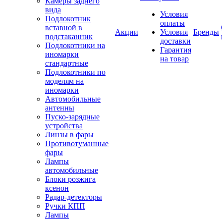
Камеры заднего
вида
Условия
Подлокотник
оплаты
вставной в
Акции
Условия
Бренды
подстаканник
доставки
Подлокотники на
Гарантия
иномарки
на товар
стандартные
Подлокотники по
моделям на
иномарки
Автомобильные
антенны
Пуско-зарядные
устройства
Линзы в фары
Противотуманные
фары
Лампы
автомобильные
Блоки розжига
ксенон
Радар-детекторы
Ручки КПП
Лампы