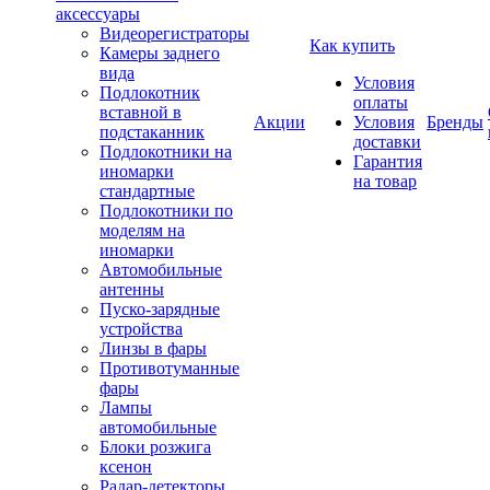
аксессуары
Видеорегистраторы
Как купить
Камеры заднего
вида
Условия
Подлокотник
оплаты
вставной в
Акции
Условия
Бренды
подстаканник
доставки
Подлокотники на
Гарантия
иномарки
на товар
стандартные
Подлокотники по
моделям на
иномарки
Автомобильные
антенны
Пуско-зарядные
устройства
Линзы в фары
Противотуманные
фары
Лампы
автомобильные
Блоки розжига
ксенон
Радар-детекторы