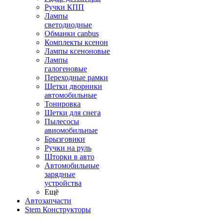
Ручки КПП
Лампы
светодиодные
Обманки canbus
Комплекты ксенон
Лампы ксеноновые
Лампы
галогеновые
Переходные рамки
Щетки дворники
автомобильные
Тонировка
Щетки для снега
Пылесосы
авиомобильные
Брызговики
Ручки на руль
Шторки в авто
Автомобильные
зарядные
устройства
Ещё
Автозапчасти
Stem Конструкторы