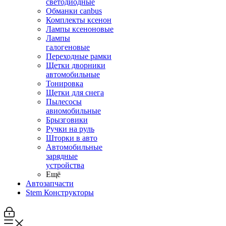
светодиодные
Обманки canbus
Комплекты ксенон
Лампы ксеноновые
Лампы
галогеновые
Переходные рамки
Щетки дворники
автомобильные
Тонировка
Щетки для снега
Пылесосы
авиомобильные
Брызговики
Ручки на руль
Шторки в авто
Автомобильные
зарядные
устройства
Ещё
Автозапчасти
Stem Конструкторы