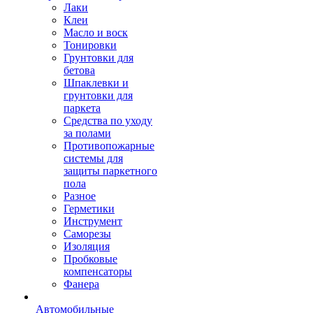
Лаки
Клеи
Масло и воск
Тонировки
Грунтовки для
бетова
Шпаклевки и
грунтовки для
паркета
Средства по уходу
за полами
Противопожарные
системы для
защиты паркетного
пола
Разное
Герметики
Инструмент
Саморезы
Изоляция
Пробковые
компенсаторы
Фанера
Автомобильные