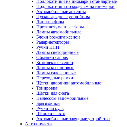
Подлокотники на иномарки стандартные
Подлокотники по моделям на иномарки
Автомобильные антенны
Пуско-зарядные устройства
Линзы в фары
Противотуманные фары
Лампы автомобильные
Блоки розжига ксенон
Радар-детекторы
Ручки КПП
Лампы светодиодные
Обманки canbus
Комплекты ксенон
Лампы ксеноновые
Лампы галогеновые
Переходные рамки
Щетки дворники автомобильные
Тонировка
Щетки для снега
Пылесосы авиомобильные
Брызговики
Ручки на руль
Шторки в авто
Автомобильные зарядные устройства
Автозапчасти