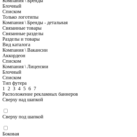
Компания \ Бренды
Блочный
Списком
Только логотипы
Компания \ Бренды - детальная
Связанные товары
Связанные разделы
Разделы и товары
Вид каталога
Компания \ Вакансии
Аккордеон
Списком
Компания \ Лицензии
Блочный
Списком
Тип футера
1
2
3
4
5
6
7
Расположение рекламных баннеров
Сверху над шапкой
Сверху под шапкой
Боковая