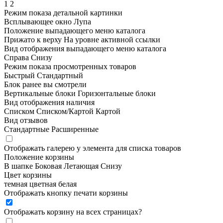
1
2
Режим показа детальной картинки
Всплывающее окно
Лупа
Положение выпадающего меню каталога
Прижато к верху
На уровне активной ссылки
Вид отображения выпадающего меню каталога
Справа
Снизу
Режим показа просмотренных товаров
Быстрый
Стандартный
Блок ранее вы смотрели
Вертикальные блоки
Горизонтальные блоки
Вид отображения наличия
Списком
Списком/Картой
Картой
Вид отзывов
Стандартные
Расширенные
Отображать галерею у элемента для списка товаров
Положение корзины
В шапке
Боковая
Летающая
Снизу
Цвет корзины
темная
цветная
белая
Отображать кнопку печати корзины
Отображать корзину на всех страницах
?