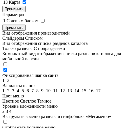
13
Карта
Применить
Параметры
1
C левым блоком
Применить
Вид отображения производителей
Слайдером
Списком
Вид отображения списка разделов каталога
Только разделы
С подразделами
Компактный вид отображения списка разделов каталога для
мобильной версии
Фиксированная шапка сайта
1
2
Варианты шапок
1
2
3
4
5
6
7
8
9
10
11
12
13
14
15
16
17
Цвет меню
Цветное
Светлое
Темное
Уровень вложенности меню
2
3
4
Выгружать в меню разделы из инфоблока «Мегаменю»
Отображать большое меню