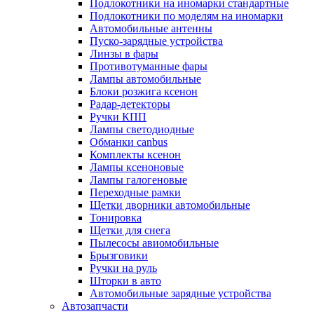
Подлокотники на иномарки стандартные
Подлокотники по моделям на иномарки
Автомобильные антенны
Пуско-зарядные устройства
Линзы в фары
Противотуманные фары
Лампы автомобильные
Блоки розжига ксенон
Радар-детекторы
Ручки КПП
Лампы светодиодные
Обманки canbus
Комплекты ксенон
Лампы ксеноновые
Лампы галогеновые
Переходные рамки
Щетки дворники автомобильные
Тонировка
Щетки для снега
Пылесосы авиомобильные
Брызговики
Ручки на руль
Шторки в авто
Автомобильные зарядные устройства
Автозапчасти