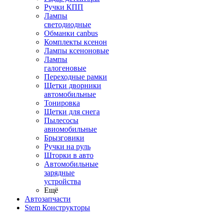
Ручки КПП
Лампы
светодиодные
Обманки canbus
Комплекты ксенон
Лампы ксеноновые
Лампы
галогеновые
Переходные рамки
Щетки дворники
автомобильные
Тонировка
Щетки для снега
Пылесосы
авиомобильные
Брызговики
Ручки на руль
Шторки в авто
Автомобильные
зарядные
устройства
Ещё
Автозапчасти
Stem Конструкторы