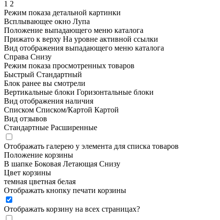
1
2
Режим показа детальной картинки
Всплывающее окно
Лупа
Положение выпадающего меню каталога
Прижато к верху
На уровне активной ссылки
Вид отображения выпадающего меню каталога
Справа
Снизу
Режим показа просмотренных товаров
Быстрый
Стандартный
Блок ранее вы смотрели
Вертикальные блоки
Горизонтальные блоки
Вид отображения наличия
Списком
Списком/Картой
Картой
Вид отзывов
Стандартные
Расширенные
Отображать галерею у элемента для списка товаров
Положение корзины
В шапке
Боковая
Летающая
Снизу
Цвет корзины
темная
цветная
белая
Отображать кнопку печати корзины
Отображать корзину на всех страницах
?