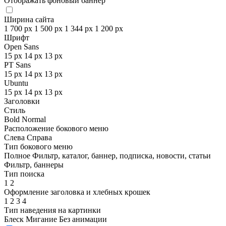
Отображать фоновый баннер
Ширина сайта
1 700 px
1 500 px
1 344 px
1 200 px
Шрифт
Open Sans
15 px
14 px
13 px
PT Sans
15 px
14 px
13 px
Ubuntu
15 px
14 px
13 px
Заголовки
Стиль
Bold
Normal
Расположение бокового меню
Слева
Справа
Тип бокового меню
Полное
Фильтр, каталог, баннер, подписка, новости, статьи
Фильтр, баннеры
Тип поиска
1
2
Оформление заголовка и хлебных крошек
1
2
3
4
Тип наведения на картинки
Блеск
Мигание
Без анимации