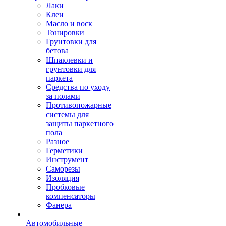
Лаки
Клеи
Масло и воск
Тонировки
Грунтовки для
бетова
Шпаклевки и
грунтовки для
паркета
Средства по уходу
за полами
Противопожарные
системы для
защиты паркетного
пола
Разное
Герметики
Инструмент
Саморезы
Изоляция
Пробковые
компенсаторы
Фанера
Автомобильные