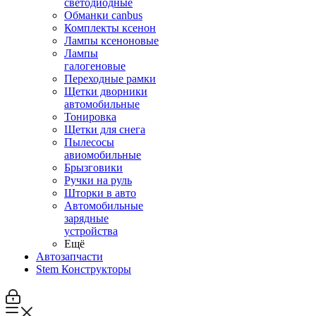
светодиодные
Обманки canbus
Комплекты ксенон
Лампы ксеноновые
Лампы
галогеновые
Переходные рамки
Щетки дворники
автомобильные
Тонировка
Щетки для снега
Пылесосы
авиомобильные
Брызговики
Ручки на руль
Шторки в авто
Автомобильные
зарядные
устройства
Ещё
Автозапчасти
Stem Конструкторы