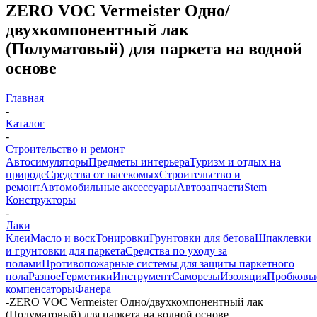
ZERO VOC Vermeister Одно/
двухкомпонентный лак
(Полуматовый) для паркета на водной
основе
Главная
-
Каталог
-
Строительство и ремонт
Автосимуляторы
Предметы интерьера
Туризм и отдых на
природе
Средства от насекомых
Строительство и
ремонт
Автомобильные аксессуары
Автозапчасти
Stem
Конструкторы
-
Лаки
Клеи
Масло и воск
Тонировки
Грунтовки для бетова
Шпаклевки
и грунтовки для паркета
Средства по уходу за
полами
Противопожарные системы для защиты паркетного
пола
Разное
Герметики
Инструмент
Саморезы
Изоляция
Пробковы
компенсаторы
Фанера
-
ZERO VOC Vermeister Одно/двухкомпонентный лак
(Полуматовый) для паркета на водной основе