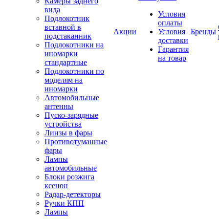
Камеры заднего
вида
Условия
Подлокотник
оплаты
вставной в
Акции
Условия
Бренды
подстаканник
доставки
Подлокотники на
Гарантия
иномарки
на товар
стандартные
Подлокотники по
моделям на
иномарки
Автомобильные
антенны
Пуско-зарядные
устройства
Линзы в фары
Противотуманные
фары
Лампы
автомобильные
Блоки розжига
ксенон
Радар-детекторы
Ручки КПП
Лампы