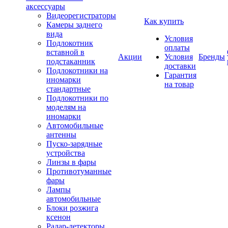
аксессуары
Видеорегистраторы
Как купить
Камеры заднего
вида
Условия
Подлокотник
оплаты
вставной в
Акции
Условия
Бренды
подстаканник
доставки
Подлокотники на
Гарантия
иномарки
на товар
стандартные
Подлокотники по
моделям на
иномарки
Автомобильные
антенны
Пуско-зарядные
устройства
Линзы в фары
Противотуманные
фары
Лампы
автомобильные
Блоки розжига
ксенон
Радар-детекторы