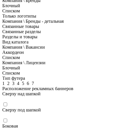
Компания \ Бренды
Блочный
Списком
Только логотипы
Компания \ Бренды - детальная
Связанные товары
Связанные разделы
Разделы и товары
Вид каталога
Компания \ Вакансии
Аккордеон
Списком
Компания \ Лицензии
Блочный
Списком
Тип футера
1
2
3
4
5
6
7
Расположение рекламных баннеров
Сверху над шапкой
Сверху под шапкой
Боковая