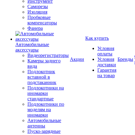
Инструмент
Саморезы
Изоляция
Пробковые
компенсаторы
Фанера
Как купить
Автомобильные
Условия
аксессуары
оплаты
Видеорегистраторы
Акции
Условия
Бренды
Камеры заднего
доставки
вида
Гарантия
Подлокотник
на товар
вставной в
подстаканник
Подлокотники на
иномарки
стандартные
Подлокотники по
моделям на
иномарки
Автомобильные
антенны
Пуско-зарядные