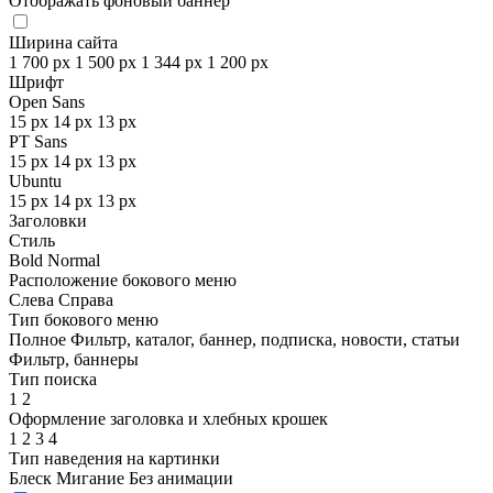
Отображать фоновый баннер
Ширина сайта
1 700 px
1 500 px
1 344 px
1 200 px
Шрифт
Open Sans
15 px
14 px
13 px
PT Sans
15 px
14 px
13 px
Ubuntu
15 px
14 px
13 px
Заголовки
Стиль
Bold
Normal
Расположение бокового меню
Слева
Справа
Тип бокового меню
Полное
Фильтр, каталог, баннер, подписка, новости, статьи
Фильтр, баннеры
Тип поиска
1
2
Оформление заголовка и хлебных крошек
1
2
3
4
Тип наведения на картинки
Блеск
Мигание
Без анимации