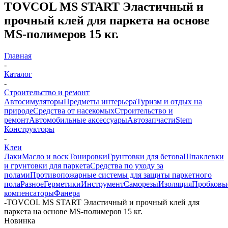
TOVCOL MS START Эластичный и
прочный клей для паркета на основе
MS-полимеров 15 кг.
Главная
-
Каталог
-
Строительство и ремонт
Автосимуляторы
Предметы интерьера
Туризм и отдых на
природе
Средства от насекомых
Строительство и
ремонт
Автомобильные аксессуары
Автозапчасти
Stem
Конструкторы
-
Клеи
Лаки
Масло и воск
Тонировки
Грунтовки для бетова
Шпаклевки
и грунтовки для паркета
Средства по уходу за
полами
Противопожарные системы для защиты паркетного
пола
Разное
Герметики
Инструмент
Саморезы
Изоляция
Пробковы
компенсаторы
Фанера
-
TOVCOL MS START Эластичный и прочный клей для
паркета на основе MS-полимеров 15 кг.
Новинка