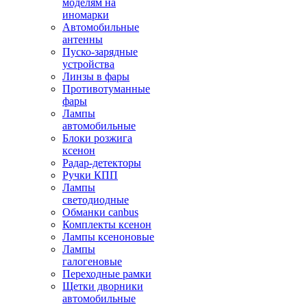
моделям на
иномарки
Автомобильные
антенны
Пуско-зарядные
устройства
Линзы в фары
Противотуманные
фары
Лампы
автомобильные
Блоки розжига
ксенон
Радар-детекторы
Ручки КПП
Лампы
светодиодные
Обманки canbus
Комплекты ксенон
Лампы ксеноновые
Лампы
галогеновые
Переходные рамки
Щетки дворники
автомобильные