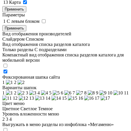
13
Карта
Применить
Параметры
1
C левым блоком
Применить
Вид отображения производителей
Слайдером
Списком
Вид отображения списка разделов каталога
Только разделы
С подразделами
Компактный вид отображения списка разделов каталога для
мобильной версии
Фиксированная шапка сайта
1
2
Варианты шапок
1
2
3
4
5
6
7
8
9
10
11
12
13
14
15
16
17
Цвет меню
Цветное
Светлое
Темное
Уровень вложенности меню
2
3
4
Выгружать в меню разделы из инфоблока «Мегаменю»