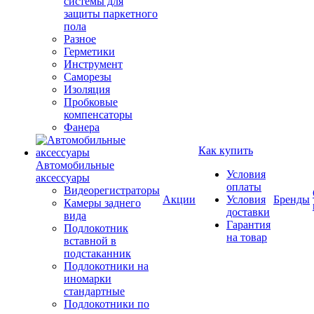
системы для
защиты паркетного
пола
Разное
Герметики
Инструмент
Саморезы
Изоляция
Пробковые
компенсаторы
Фанера
Как купить
Автомобильные
Условия
аксессуары
оплаты
Видеорегистраторы
Акции
Условия
Бренды
Камеры заднего
доставки
вида
Гарантия
Подлокотник
на товар
вставной в
подстаканник
Подлокотники на
иномарки
стандартные
Подлокотники по