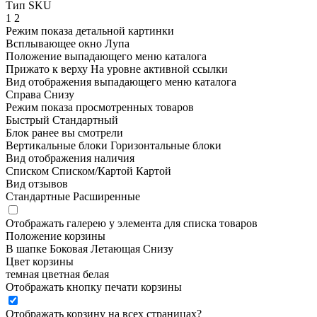
Тип SKU
1
2
Режим показа детальной картинки
Всплывающее окно
Лупа
Положение выпадающего меню каталога
Прижато к верху
На уровне активной ссылки
Вид отображения выпадающего меню каталога
Справа
Снизу
Режим показа просмотренных товаров
Быстрый
Стандартный
Блок ранее вы смотрели
Вертикальные блоки
Горизонтальные блоки
Вид отображения наличия
Списком
Списком/Картой
Картой
Вид отзывов
Стандартные
Расширенные
Отображать галерею у элемента для списка товаров
Положение корзины
В шапке
Боковая
Летающая
Снизу
Цвет корзины
темная
цветная
белая
Отображать кнопку печати корзины
Отображать корзину на всех страницах
?