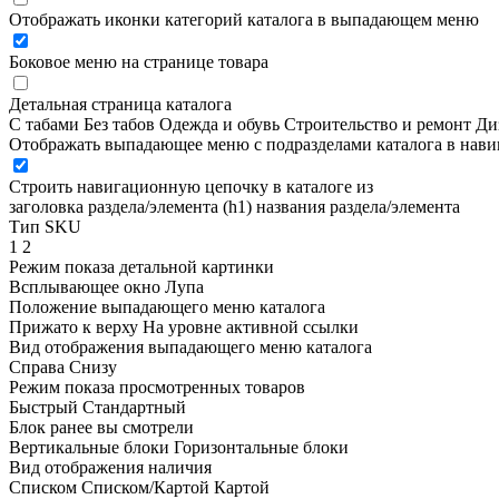
Отображать иконки категорий каталога в выпадающем меню
Боковое меню на странице товара
Детальная страница каталога
С табами
Без табов
Одежда и обувь
Строительство и ремонт
Ди
Отображать выпадающее меню с подразделами каталога в нав
Строить навигационную цепочку в каталоге из
заголовка раздела/элемента (h1)
названия раздела/элемента
Тип SKU
1
2
Режим показа детальной картинки
Всплывающее окно
Лупа
Положение выпадающего меню каталога
Прижато к верху
На уровне активной ссылки
Вид отображения выпадающего меню каталога
Справа
Снизу
Режим показа просмотренных товаров
Быстрый
Стандартный
Блок ранее вы смотрели
Вертикальные блоки
Горизонтальные блоки
Вид отображения наличия
Списком
Списком/Картой
Картой