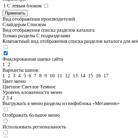
1
C левым блоком
Применить
Вид отображения производителей
Слайдером
Списком
Вид отображения списка разделов каталога
Только разделы
С подразделами
Компактный вид отображения списка разделов каталога для м
Фиксированная шапка сайта
1
2
Варианты шапок
1
2
3
4
5
6
7
8
9
10
11
12
13
14
15
16
17
Цвет меню
Цветное
Светлое
Темное
Уровень вложенности меню
2
3
4
Выгружать в меню разделы из инфоблока «Мегаменю»
Отображать большое меню
Использовать региональность