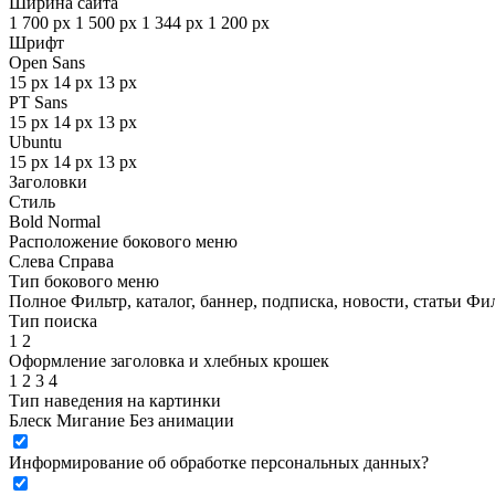
Ширина сайта
1 700 px
1 500 px
1 344 px
1 200 px
Шрифт
Open Sans
15 px
14 px
13 px
PT Sans
15 px
14 px
13 px
Ubuntu
15 px
14 px
13 px
Заголовки
Стиль
Bold
Normal
Расположение бокового меню
Слева
Справа
Тип бокового меню
Полное
Фильтр, каталог, баннер, подписка, новости, статьи
Фил
Тип поиска
1
2
Оформление заголовка и хлебных крошек
1
2
3
4
Тип наведения на картинки
Блеск
Мигание
Без анимации
Информирование об обработке персональных данных
?