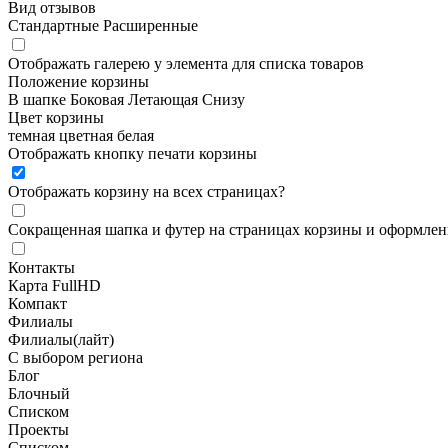
Вид отзывов
Стандартные
Расширенные
Отображать галерею у элемента для списка товаров
Положение корзины
В шапке
Боковая
Летающая
Снизу
Цвет корзины
темная
цветная
белая
Отображать кнопку печати корзины
Отображать корзину на всех страницах
?
Сокращенная шапка и футер на страницах корзины и оформлени
Контакты
Карта FullHD
Компакт
Филиалы
Филиалы(лайт)
С выбором региона
Блог
Блочный
Списком
Проекты
Списком