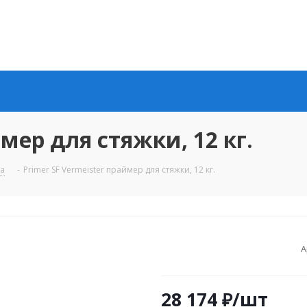
ймер для стяжки, 12 кг.
ва
-
Primer SF Vermeister праймер для стяжки, 12 кг.
А
28 174
₽
/шт