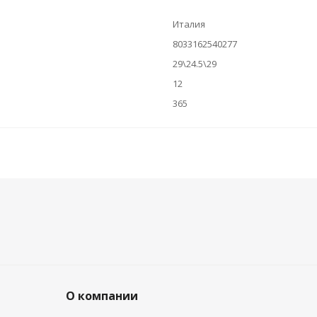
Италия
8033162540277
29\24.5\29
12
365
О компании