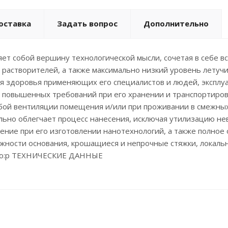
оставка
Задать вопрос
Дополнительно
яет собой вершину технологической мысли, сочетая в себе 
аве растворителей, а также максимально низкий уровень лет
для здоровья применяющих его специалистов и людей, эксп
повышенных требований при его хранении и транспортировке
бой вентиляции помещения и/или при проживании в смежных
ьно облегчает процесс нанесения, исключая утилизацию не
е при его изготовлении нанотехнологий, а также полное от
жности основания, крошащиеся и непрочные стяжки, локаль
а. o:p ТЕХНИЧЕСКИЕ ДАННЫЕ