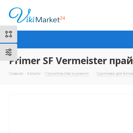
Primer SF Vermeister пра
Главная
-
Каталог
-
Строительство и ремонт
-
Грунтовки для бето