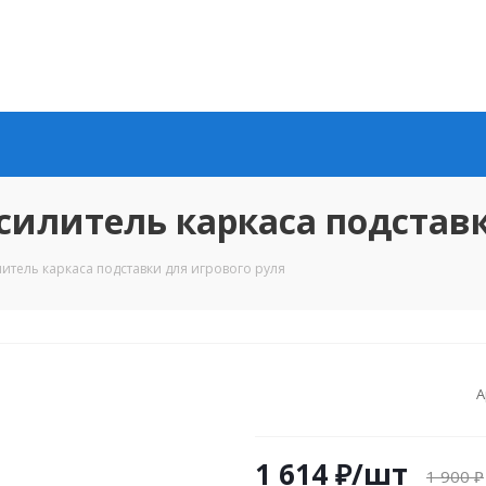
илитель каркаса подставк
тель каркаса подставки для игрового руля
А
1 614
₽
/шт
1 900
₽