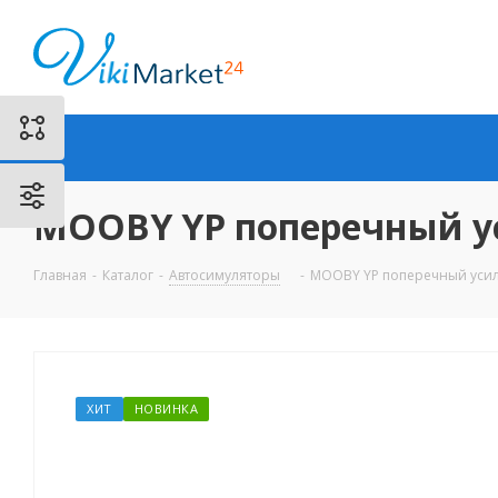
MOOBY YP поперечный ус
Главная
-
Каталог
-
Автосимуляторы
-
MOOBY YP поперечный усили
ХИТ
НОВИНКА