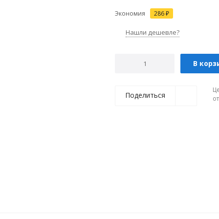
Экономия
286
₽
Нашли дешевле?
В корз
Ц
Поделиться
о