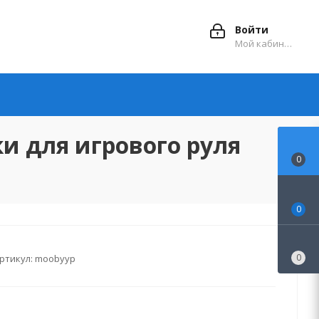
Войти
Мой кабинет
и для игрового руля
0
0
0
ртикул:
moobyyp