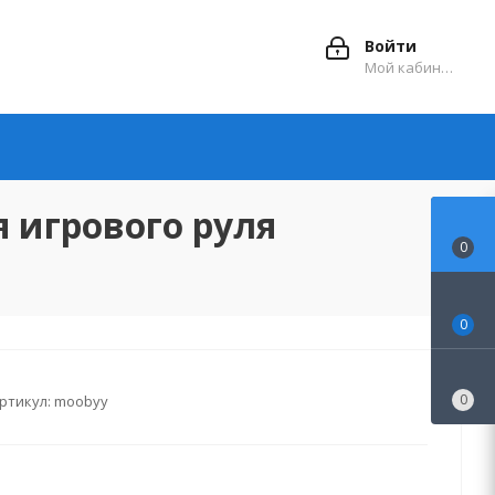
Войти
Мой кабинет
 игрового руля
0
0
0
ртикул:
moobyy