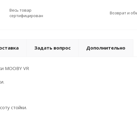
Весь товар
Возврат и об
сертифицирован
оставка
Задать вопрос
Дополнительно
йки MOOBY VR
и.
соту стойки.