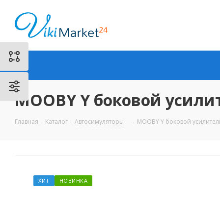
MOOBY Y боковой усилит
Главная
-
Каталог
-
Автосимуляторы
-
MOOBY Y боковой усилитель
ХИТ
НОВИНКА