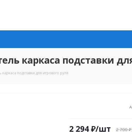
ель каркаса подставки для
 каркаса подставки для игрового руля
А
2 294
₽
/шт
2 700
₽