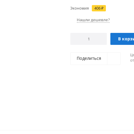
Экономия
406
₽
Нашли дешевле?
В корз
Ц
Поделиться
о