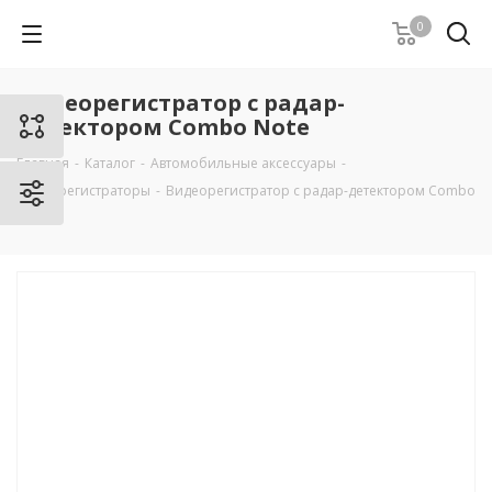
0
Видеорегистратор с радар-
детектором Combo Note
Главная
-
Каталог
-
Автомобильные аксессуары
-
Видеорегистраторы
-
Видеорегистратор с радар-детектором Combo
Note