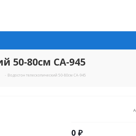
й 50-80см CA-945
-
Водосгон телескопический 50-80см CA-945
А
0 ₽