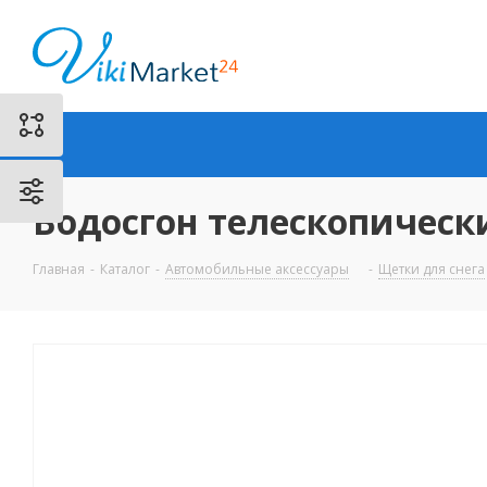
Водосгон телескопически
Главная
-
Каталог
-
Автомобильные аксессуары
-
Щетки для снега