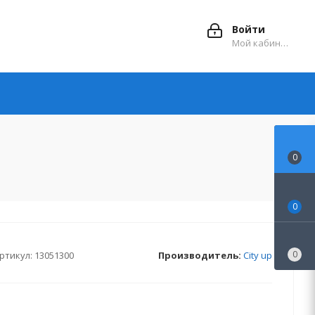
Войти
Мой кабинет
0
0
0
ртикул:
13051300
Производитель:
City up