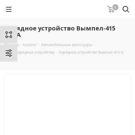
0
Зарядное устройство Вымпел-415
0-20А
Главная
-
Каталог
-
Автомобильные аксессуары
-
Пуско-зарядные устройства
-
Зарядное устройство Вымпел-415 0-
20А