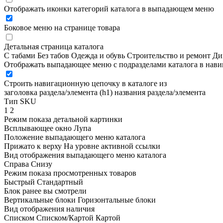
Отображать иконки категорий каталога в выпадающем меню
Боковое меню на странице товара
Детальная страница каталога
С табами
Без табов
Одежда и обувь
Строительство и ремонт
Ди
Отображать выпадающее меню с подразделами каталога в нав
Строить навигационную цепочку в каталоге из
заголовка раздела/элемента (h1)
названия раздела/элемента
Тип SKU
1
2
Режим показа детальной картинки
Всплывающее окно
Лупа
Положение выпадающего меню каталога
Прижато к верху
На уровне активной ссылки
Вид отображения выпадающего меню каталога
Справа
Снизу
Режим показа просмотренных товаров
Быстрый
Стандартный
Блок ранее вы смотрели
Вертикальные блоки
Горизонтальные блоки
Вид отображения наличия
Списком
Списком/Картой
Картой