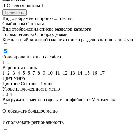
1
C левым блоком
Применить
Вид отображения производителей
Слайдером
Списком
Вид отображения списка разделов каталога
Только разделы
С подразделами
Компактный вид отображения списка разделов каталога для м
Фиксированная шапка сайта
1
2
Варианты шапок
1
2
3
4
5
6
7
8
9
10
11
12
13
14
15
16
17
Цвет меню
Цветное
Светлое
Темное
Уровень вложенности меню
2
3
4
Выгружать в меню разделы из инфоблока «Мегаменю»
Отображать большое меню
Использовать региональность