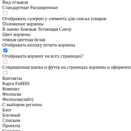
Вид отзывов
Стандартные
Расширенные
Отображать галерею у элемента для списка товаров
Положение корзины
В шапке
Боковая
Летающая
Снизу
Цвет корзины
темная
цветная
белая
Отображать кнопку печати корзины
Отображать корзину на всех страницах
?
Сокращенная шапка и футер на страницах корзины и оформлени
Контакты
Карта FullHD
Компакт
Филиалы
Филиалы(лайт)
С выбором региона
Блог
Блочный
Списком
Проекты
Списком