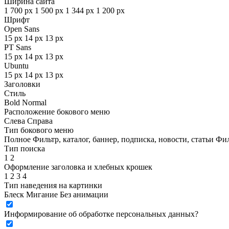
Ширина сайта
1 700 px
1 500 px
1 344 px
1 200 px
Шрифт
Open Sans
15 px
14 px
13 px
PT Sans
15 px
14 px
13 px
Ubuntu
15 px
14 px
13 px
Заголовки
Стиль
Bold
Normal
Расположение бокового меню
Слева
Справа
Тип бокового меню
Полное
Фильтр, каталог, баннер, подписка, новости, статьи
Фил
Тип поиска
1
2
Оформление заголовка и хлебных крошек
1
2
3
4
Тип наведения на картинки
Блеск
Мигание
Без анимации
Информирование об обработке персональных данных
?