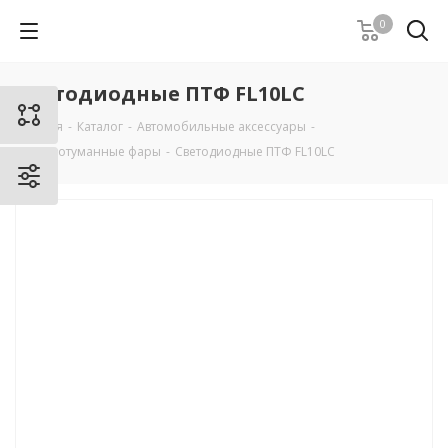
0
Светодиодные ПТФ FL10LC
Главная
-
Каталог
-
Автомобильные аксессуары
-
Противотуманные фары
-
Светодиодные ПТФ FL10LC