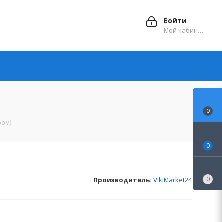
Войти
Мой кабинет
0
ром)
0
0
Производитель:
VikiMarket24