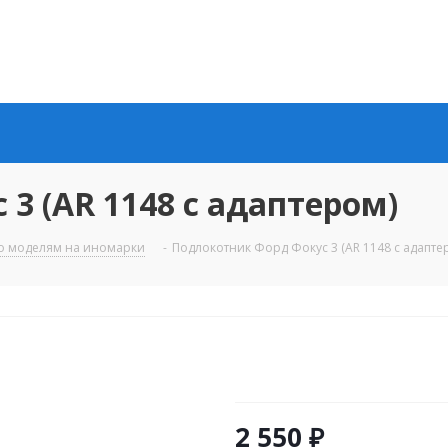
3 (AR 1148 c адаптером)
о моделям на иномарки
-
Подлокотник Форд Фокус 3 (AR 1148 c адапте
2 550
₽