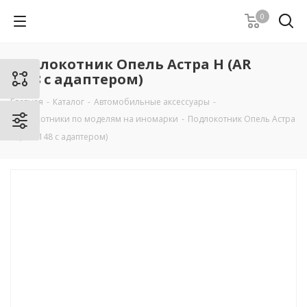
0
Подлокотник Опель Астра Н (AR
1148 c адаптером)
Главная
-
Каталог
-
Автомобильные аксессуары
-
Подлокотники по моделям на иномарки
-
Подлокотник Опель Астра
Н (AR 1148 c адаптером)