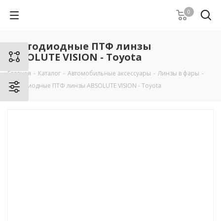
0
Светодиодные ПТФ линзы
ABSOLUTE VISION - Toyota
Главная
-
Каталог
-
Автомобильные аксессуары
-
Линзы в фары
-
Светодиодные ПТФ линзы ABSOLUTE VISION - Toyota