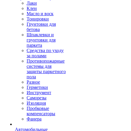
Лаки
Клеи
Масло и воск
Тонировки
Грунтовки для
бетова
Шпаклевки и
грунтовки для
паркета
Средства по уходу
за полами
Противопожарные
системы для
защиты паркетного
пола
Разное
Герметики
Инструмент
Саморезы
Изоляция
Пробковые
компенсаторы
Фанера
Автомобильные