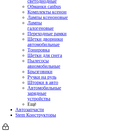
светодиодные
Обманки canbus
Комплекты ксенон
Лампы ксеноновые
Лампы
галогеновые
Переходные рамки
Щетки дворники
автомобильные
Тонировка
Щетки для снега
Пылесосы
авиомобильные
Брызговики
Ручки на руль
Шторки в авто
Автомобильные
зарядные
устройства
Ещё
Автозапчасти
Stem Конструкторы