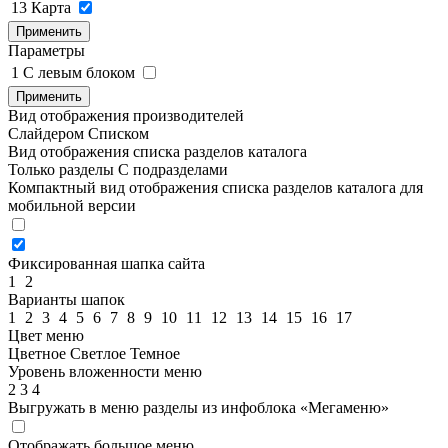
13
Карта
Применить
Параметры
1
C левым блоком
Применить
Вид отображения производителей
Слайдером
Списком
Вид отображения списка разделов каталога
Только разделы
С подразделами
Компактный вид отображения списка разделов каталога для
мобильной версии
Фиксированная шапка сайта
1
2
Варианты шапок
1
2
3
4
5
6
7
8
9
10
11
12
13
14
15
16
17
Цвет меню
Цветное
Светлое
Темное
Уровень вложенности меню
2
3
4
Выгружать в меню разделы из инфоблока «Мегаменю»
Отображать большое меню