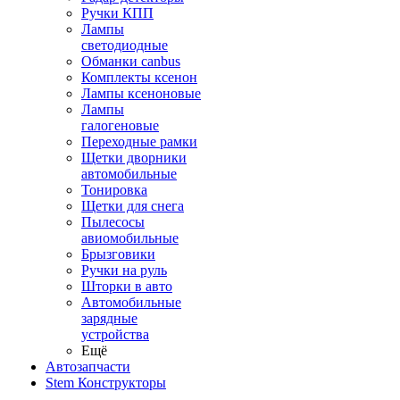
Ручки КПП
Лампы
светодиодные
Обманки canbus
Комплекты ксенон
Лампы ксеноновые
Лампы
галогеновые
Переходные рамки
Щетки дворники
автомобильные
Тонировка
Щетки для снега
Пылесосы
авиомобильные
Брызговики
Ручки на руль
Шторки в авто
Автомобильные
зарядные
устройства
Ещё
Автозапчасти
Stem Конструкторы