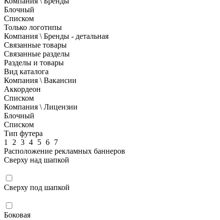
Компания \ Бренды
Блочный
Списком
Только логотипы
Компания \ Бренды - детальная
Связанные товары
Связанные разделы
Разделы и товары
Вид каталога
Компания \ Вакансии
Аккордеон
Списком
Компания \ Лицензии
Блочный
Списком
Тип футера
1
2
3
4
5
6
7
Расположение рекламных баннеров
Сверху над шапкой
Сверху под шапкой
Боковая