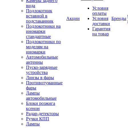
Камеры заднего
вида
Условия
Подлокотник
оплаты
вставной в
Акции
Условия
Бренды
подстаканник
доставки
Подлокотники на
Гарантия
иномарки
на товар
стандартные
Подлокотники по
моделям на
иномарки
Автомобильные
антенны
Пуско-зарядные
устройства
Линзы в фары
Противотуманные
фары
Лампы
автомобильные
Блоки розжига
ксенон
Радар-детекторы
Ручки КПП
Лампы