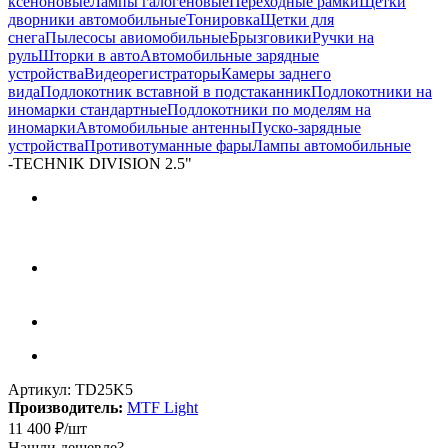
ксеноновые
Лампы галогеновые
Переходные рамки
Щетки
дворники автомобильные
Тонировка
Щетки для
снега
Пылесосы авиомобильные
Брызговики
Ручки на
руль
Шторки в авто
Автомобильные зарядные
устройства
Видеорегистраторы
Камеры заднего
вида
Подлокотник вставной в подстаканник
Подлокотники на
иномарки стандартные
Подлокотники по моделям на
иномарки
Автомобильные антенны
Пуско-зарядные
устройства
Противотуманные фары
Лампы автомобильные
-
TECHNIK DIVISION 2.5"
Артикул:
TD25K5
Производитель:
MTF Light
11 400
₽
/шт
Нашли дешевле?