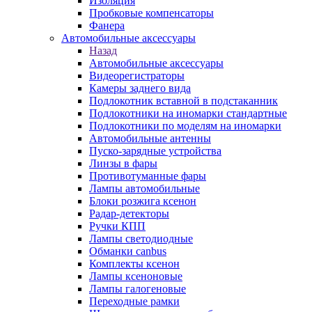
Изоляция
Пробковые компенсаторы
Фанера
Автомобильные аксессуары
Назад
Автомобильные аксессуары
Видеорегистраторы
Камеры заднего вида
Подлокотник вставной в подстаканник
Подлокотники на иномарки стандартные
Подлокотники по моделям на иномарки
Автомобильные антенны
Пуско-зарядные устройства
Линзы в фары
Противотуманные фары
Лампы автомобильные
Блоки розжига ксенон
Радар-детекторы
Ручки КПП
Лампы светодиодные
Обманки canbus
Комплекты ксенон
Лампы ксеноновые
Лампы галогеновые
Переходные рамки