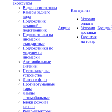
аксессуары
Видеорегистраторы
Как купить
Камеры заднего
вида
Условия
Подлокотник
оплаты
вставной в
Акции
Условия
Бренды
подстаканник
доставки
Подлокотники на
Гарантия
иномарки
на товар
стандартные
Подлокотники по
моделям на
иномарки
Автомобильные
антенны
Пуско-зарядные
устройства
Линзы в фары
Противотуманные
фары
Лампы
автомобильные
Блоки розжига
ксенон
Радар-детекторы