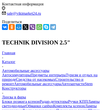
Контактная информация
sale@vikimarket24.ru
Поделиться
TECHNIK DIVISION 2.5"
Главная
-
Каталог
-
Автомобильные аксессуары
Автосимуляторы
Предметы интерьера
Туризм и отдых на
природе
Средства от насекомых
Строительство и
ремонт
Автомобильные аксессуары
Автозапчасти
Stem
Конструкторы
-
Линзы в фары
Блоки розжига ксенон
Радар-детекторы
Ручки КПП
Лампы
светодиодные
Обманки canbus
Комплекты ксенон
Лампы