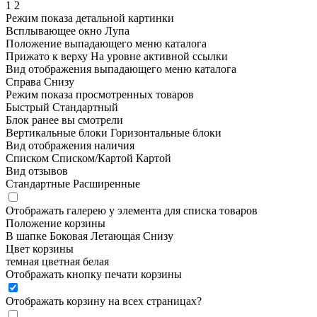
1
2
Режим показа детальной картинки
Всплывающее окно
Лупа
Положение выпадающего меню каталога
Прижато к верху
На уровне активной ссылки
Вид отображения выпадающего меню каталога
Справа
Снизу
Режим показа просмотренных товаров
Быстрый
Стандартный
Блок ранее вы смотрели
Вертикальные блоки
Горизонтальные блоки
Вид отображения наличия
Списком
Списком/Картой
Картой
Вид отзывов
Стандартные
Расширенные
Отображать галерею у элемента для списка товаров
Положение корзины
В шапке
Боковая
Летающая
Снизу
Цвет корзины
темная
цветная
белая
Отображать кнопку печати корзины
Отображать корзину на всех страницах
?