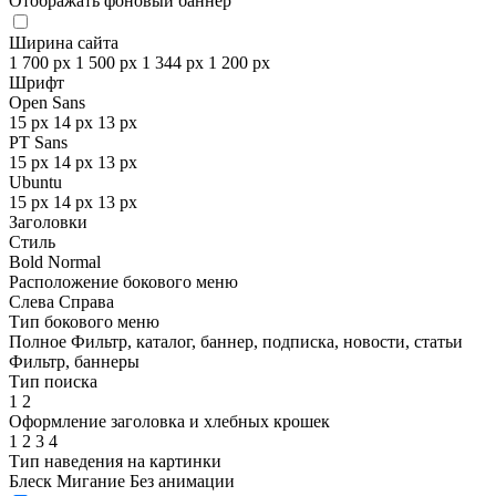
Отображать фоновый баннер
Ширина сайта
1 700 px
1 500 px
1 344 px
1 200 px
Шрифт
Open Sans
15 px
14 px
13 px
PT Sans
15 px
14 px
13 px
Ubuntu
15 px
14 px
13 px
Заголовки
Стиль
Bold
Normal
Расположение бокового меню
Слева
Справа
Тип бокового меню
Полное
Фильтр, каталог, баннер, подписка, новости, статьи
Фильтр, баннеры
Тип поиска
1
2
Оформление заголовка и хлебных крошек
1
2
3
4
Тип наведения на картинки
Блеск
Мигание
Без анимации