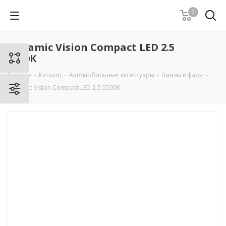
0
Dynamic Vision Compact LED 2.5
5500К
Главная
-
Каталог
-
Автомобильные аксессуары
-
Линзы в фары
-
Dynamic Vision Compact LED 2.5 5500К