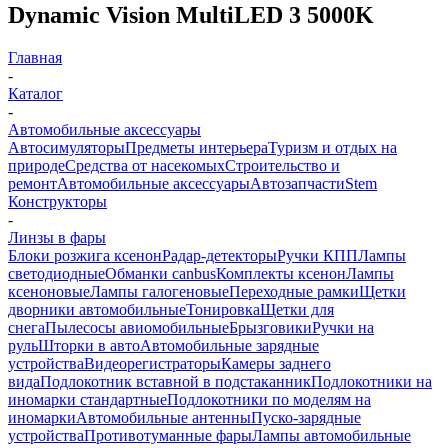
Dynamic Vision MultiLED 3 5000K
Главная
-
Каталог
-
Автомобильные аксессуары
Автосимуляторы
Предметы интерьера
Туризм и отдых на
природе
Средства от насекомых
Строительство и
ремонт
Автомобильные аксессуары
Автозапчасти
Stem
Конструкторы
-
Линзы в фары
Блоки розжига ксенон
Радар-детекторы
Ручки КПП
Лампы
светодиодные
Обманки canbus
Комплекты ксенон
Лампы
ксеноновые
Лампы галогеновые
Переходные рамки
Щетки
дворники автомобильные
Тонировка
Щетки для
снега
Пылесосы авиомобильные
Брызговики
Ручки на
руль
Шторки в авто
Автомобильные зарядные
устройства
Видеорегистраторы
Камеры заднего
вида
Подлокотник вставной в подстаканник
Подлокотники на
иномарки стандартные
Подлокотники по моделям на
иномарки
Автомобильные антенны
Пуско-зарядные
устройства
Противотуманные фары
Лампы автомобильные