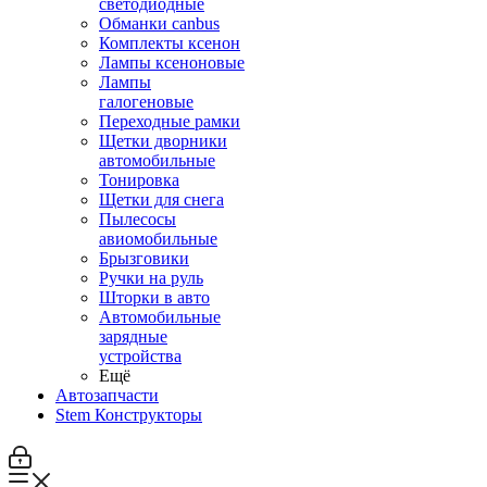
светодиодные
Обманки canbus
Комплекты ксенон
Лампы ксеноновые
Лампы
галогеновые
Переходные рамки
Щетки дворники
автомобильные
Тонировка
Щетки для снега
Пылесосы
авиомобильные
Брызговики
Ручки на руль
Шторки в авто
Автомобильные
зарядные
устройства
Ещё
Автозапчасти
Stem Конструкторы