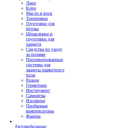
Лаки
Клеи
Масло и воск
Тонировки
Грунтовки для
бетова
Шпаклевки и
грунтовки для
паркета
Средства по уходу
за полами
Противопожарные
системы для
защиты паркетного
пола
Разное
Герметики
Инструмент
Саморезы
Изоляция
Пробковые
компенсаторы
Фанера
Автомобильные