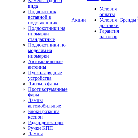
Камеры заднего
вида
Условия
Подлокотник
оплаты
вставной в
Акции
Условия
Бренды
подстаканник
доставки
Подлокотники на
Гарантия
иномарки
на товар
стандартные
Подлокотники по
моделям на
иномарки
Автомобильные
антенны
Пуско-зарядные
устройства
Линзы в фары
Противотуманные
фары
Лампы
автомобильные
Блоки розжига
ксенон
Радар-детекторы
Ручки КПП
Лампы