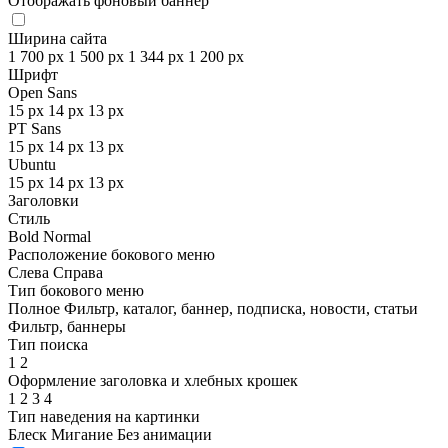
Отображать фоновый баннер
Ширина сайта
1 700 px
1 500 px
1 344 px
1 200 px
Шрифт
Open Sans
15 px
14 px
13 px
PT Sans
15 px
14 px
13 px
Ubuntu
15 px
14 px
13 px
Заголовки
Стиль
Bold
Normal
Расположение бокового меню
Слева
Справа
Тип бокового меню
Полное
Фильтр, каталог, баннер, подписка, новости, статьи
Фильтр, баннеры
Тип поиска
1
2
Оформление заголовка и хлебных крошек
1
2
3
4
Тип наведения на картинки
Блеск
Мигание
Без анимации