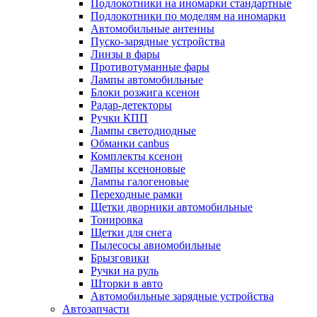
Подлокотники на иномарки стандартные
Подлокотники по моделям на иномарки
Автомобильные антенны
Пуско-зарядные устройства
Линзы в фары
Противотуманные фары
Лампы автомобильные
Блоки розжига ксенон
Радар-детекторы
Ручки КПП
Лампы светодиодные
Обманки canbus
Комплекты ксенон
Лампы ксеноновые
Лампы галогеновые
Переходные рамки
Щетки дворники автомобильные
Тонировка
Щетки для снега
Пылесосы авиомобильные
Брызговики
Ручки на руль
Шторки в авто
Автомобильные зарядные устройства
Автозапчасти