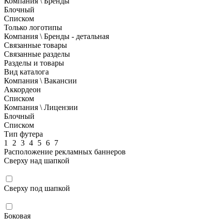
Компания \ Бренды
Блочный
Списком
Только логотипы
Компания \ Бренды - детальная
Связанные товары
Связанные разделы
Разделы и товары
Вид каталога
Компания \ Вакансии
Аккордеон
Списком
Компания \ Лицензии
Блочный
Списком
Тип футера
1
2
3
4
5
6
7
Расположение рекламных баннеров
Сверху над шапкой
Сверху под шапкой
Боковая