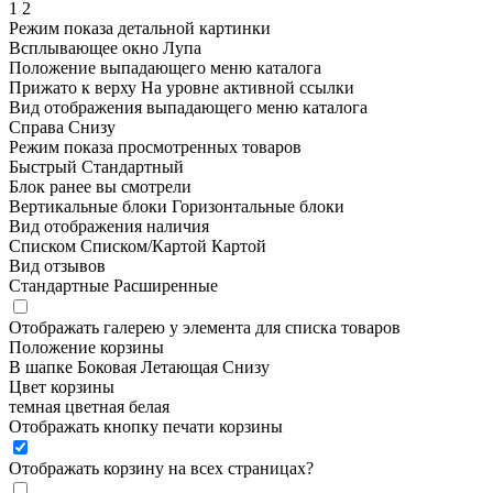
1
2
Режим показа детальной картинки
Всплывающее окно
Лупа
Положение выпадающего меню каталога
Прижато к верху
На уровне активной ссылки
Вид отображения выпадающего меню каталога
Справа
Снизу
Режим показа просмотренных товаров
Быстрый
Стандартный
Блок ранее вы смотрели
Вертикальные блоки
Горизонтальные блоки
Вид отображения наличия
Списком
Списком/Картой
Картой
Вид отзывов
Стандартные
Расширенные
Отображать галерею у элемента для списка товаров
Положение корзины
В шапке
Боковая
Летающая
Снизу
Цвет корзины
темная
цветная
белая
Отображать кнопку печати корзины
Отображать корзину на всех страницах
?