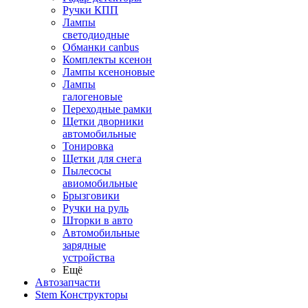
Ручки КПП
Лампы
светодиодные
Обманки canbus
Комплекты ксенон
Лампы ксеноновые
Лампы
галогеновые
Переходные рамки
Щетки дворники
автомобильные
Тонировка
Щетки для снега
Пылесосы
авиомобильные
Брызговики
Ручки на руль
Шторки в авто
Автомобильные
зарядные
устройства
Ещё
Автозапчасти
Stem Конструкторы