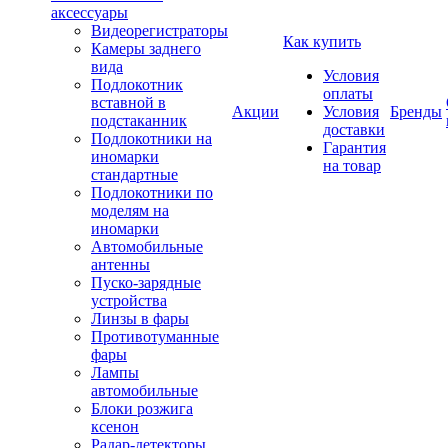
аксессуары
Видеорегистраторы
Как купить
Камеры заднего
вида
Условия
Подлокотник
оплаты
вставной в
Акции
Условия
Бренды
подстаканник
доставки
Подлокотники на
Гарантия
иномарки
на товар
стандартные
Подлокотники по
моделям на
иномарки
Автомобильные
антенны
Пуско-зарядные
устройства
Линзы в фары
Противотуманные
фары
Лампы
автомобильные
Блоки розжига
ксенон
Радар-детекторы