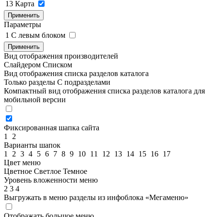
13
Карта
Применить
Параметры
1
C левым блоком
Применить
Вид отображения производителей
Слайдером
Списком
Вид отображения списка разделов каталога
Только разделы
С подразделами
Компактный вид отображения списка разделов каталога для
мобильной версии
Фиксированная шапка сайта
1
2
Варианты шапок
1
2
3
4
5
6
7
8
9
10
11
12
13
14
15
16
17
Цвет меню
Цветное
Светлое
Темное
Уровень вложенности меню
2
3
4
Выгружать в меню разделы из инфоблока «Мегаменю»
Отображать большое меню