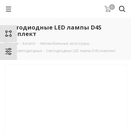
0
Светодиодные LED лампы D4S
комплект
Главная
-
Каталог
-
Автомобильные аксессуары
-
Лампы светодиодные
-
Светодиодные LED лампы D4S комплект