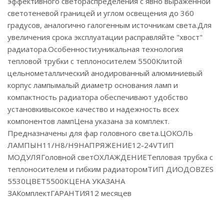
эффективного светораспределения с явно выраженной
светотеневой границей и углом освещения до 360
градусов, аналогично галогенным источникам света.Для
увеличения срока эксплуатации расправляйте "хвост"
радиатора.Особенности:уникальная технология
тепловой трубки с теплоносителем 5500Клитой
цельнометаллический анодированный алюминиевый
корпус лампымалый диаметр основания ламп и
компактность радиатора обеспечивают удобство
установкивысокое качество и надежность всех
компонентов лампЦена указана за комплект.
Предназначены для фар головного света.ЦОКОЛЬ
ЛАМПЫH11/H8/H9НАПРЯЖЕНИЕ12-24VТИП
МОДУЛЯГоловной светОХЛАЖДЕНИЕТепловая трубка с
теплоносителем и гибким радиаторомТИП ДИОДОВZES
5530ЦВЕТ5500KЦЕНА УКАЗАНА
ЗАКомплектГАРАНТИЯ12 месяцев