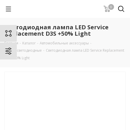
0
Светодиодная лампа LED Service
Replacement D3S +50% Light
Главная
-
Каталог
-
Автомобильные аксессуары
-
Лампы светодиодные
-
Светодиодная лампа LED Service Replacement
D3S +50% Light