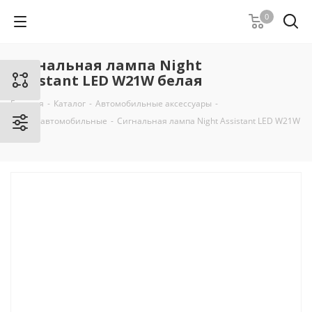
0
Сигнальная лампа Night
Assistant LED W21W белая
Главная
-
Каталог
-
Автомобильные аксессуары
-
Лампы автомобильные
-
Сигнальная лампа Night Assistant LED W21W
белая