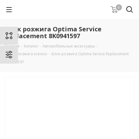
0
Блок розжига Optima Service
Replacement 8K0941597
Главная
-
Каталог
-
Автомобильные аксессуары
-
Блоки розжига ксенон
-
Блок розжига Optima Service Replacement
8K0941597