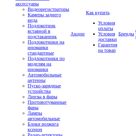
аксессуары
Видеорегистраторы
Как купить
Камеры заднего
вида
Условия
Подлокотник
оплаты
вставной в
Акции
Условия
Бренды
подстаканник
доставки
Подлокотники на
Гарантия
иномарки
на товар
стандартные
Подлокотники по
моделям на
иномарки
Автомобильные
антенны
Пуско-зарядные
устройства
Линзы в фары
Противотуманные
фары
Лампы
автомобильные
Блоки розжига
ксенон
Радар-детекторы