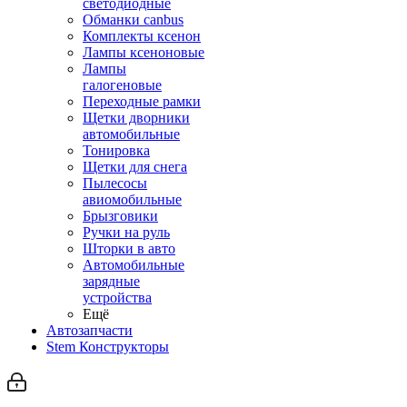
светодиодные
Обманки canbus
Комплекты ксенон
Лампы ксеноновые
Лампы
галогеновые
Переходные рамки
Щетки дворники
автомобильные
Тонировка
Щетки для снега
Пылесосы
авиомобильные
Брызговики
Ручки на руль
Шторки в авто
Автомобильные
зарядные
устройства
Ещё
Автозапчасти
Stem Конструкторы