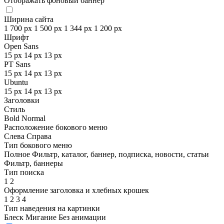
Отображать фоновый баннер
Ширина сайта
1 700 px
1 500 px
1 344 px
1 200 px
Шрифт
Open Sans
15 px
14 px
13 px
PT Sans
15 px
14 px
13 px
Ubuntu
15 px
14 px
13 px
Заголовки
Стиль
Bold
Normal
Расположение бокового меню
Слева
Справа
Тип бокового меню
Полное
Фильтр, каталог, баннер, подписка, новости, статьи
Фильтр, баннеры
Тип поиска
1
2
Оформление заголовка и хлебных крошек
1
2
3
4
Тип наведения на картинки
Блеск
Мигание
Без анимации