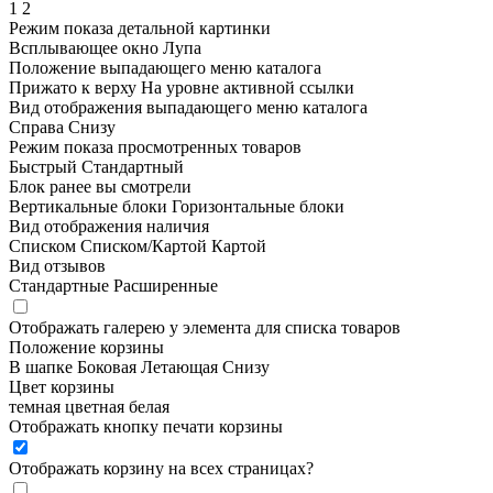
1
2
Режим показа детальной картинки
Всплывающее окно
Лупа
Положение выпадающего меню каталога
Прижато к верху
На уровне активной ссылки
Вид отображения выпадающего меню каталога
Справа
Снизу
Режим показа просмотренных товаров
Быстрый
Стандартный
Блок ранее вы смотрели
Вертикальные блоки
Горизонтальные блоки
Вид отображения наличия
Списком
Списком/Картой
Картой
Вид отзывов
Стандартные
Расширенные
Отображать галерею у элемента для списка товаров
Положение корзины
В шапке
Боковая
Летающая
Снизу
Цвет корзины
темная
цветная
белая
Отображать кнопку печати корзины
Отображать корзину на всех страницах
?