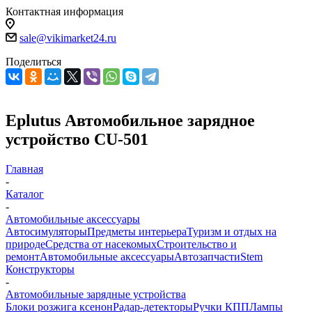
Контактная информация
sale@vikimarket24.ru
Поделиться
Eplutus Автомобильное зарядное
устройство CU-501
Главная
-
Каталог
-
Автомобильные аксессуары
Автосимуляторы
Предметы интерьера
Туризм и отдых на
природе
Средства от насекомых
Строительство и
ремонт
Автомобильные аксессуары
Автозапчасти
Stem
Конструкторы
-
Автомобильные зарядные устройства
Блоки розжига ксенон
Радар-детекторы
Ручки КПП
Лампы