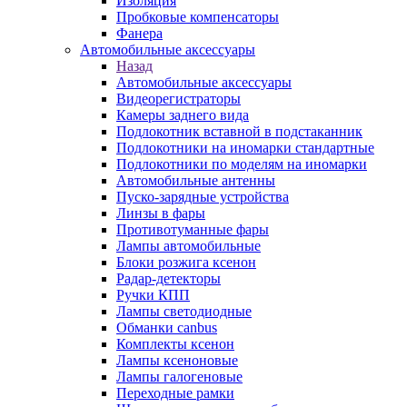
Изоляция
Пробковые компенсаторы
Фанера
Автомобильные аксессуары
Назад
Автомобильные аксессуары
Видеорегистраторы
Камеры заднего вида
Подлокотник вставной в подстаканник
Подлокотники на иномарки стандартные
Подлокотники по моделям на иномарки
Автомобильные антенны
Пуско-зарядные устройства
Линзы в фары
Противотуманные фары
Лампы автомобильные
Блоки розжига ксенон
Радар-детекторы
Ручки КПП
Лампы светодиодные
Обманки canbus
Комплекты ксенон
Лампы ксеноновые
Лампы галогеновые
Переходные рамки