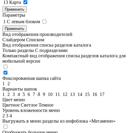
13
Карта
Применить
Параметры
1
C левым блоком
Применить
Вид отображения производителей
Слайдером
Списком
Вид отображения списка разделов каталога
Только разделы
С подразделами
Компактный вид отображения списка разделов каталога для
мобильной версии
Фиксированная шапка сайта
1
2
Варианты шапок
1
2
3
4
5
6
7
8
9
10
11
12
13
14
15
16
17
Цвет меню
Цветное
Светлое
Темное
Уровень вложенности меню
2
3
4
Выгружать в меню разделы из инфоблока «Мегаменю»
Отображать большое меню