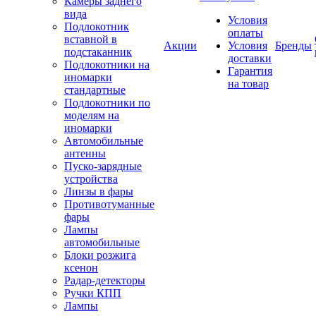
Камеры заднего
вида
Условия
Подлокотник
оплаты
вставной в
Акции
Условия
Бренды
подстаканник
доставки
Подлокотники на
Гарантия
иномарки
на товар
стандартные
Подлокотники по
моделям на
иномарки
Автомобильные
антенны
Пуско-зарядные
устройства
Линзы в фары
Противотуманные
фары
Лампы
автомобильные
Блоки розжига
ксенон
Радар-детекторы
Ручки КПП
Лампы