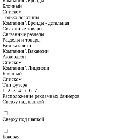
Компания \ Бренды
Блочный
Списком
Только логотипы
Компания \ Бренды - детальная
Связанные товары
Связанные разделы
Разделы и товары
Вид каталога
Компания \ Вакансии
Аккордеон
Списком
Компания \ Лицензии
Блочный
Списком
Тип футера
1
2
3
4
5
6
7
Расположение рекламных баннеров
Сверху над шапкой
Сверху под шапкой
Боковая