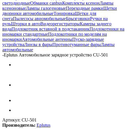
светодиодные
Обманки canbus
Комплекты ксенон
Лампы
ксеноновые
Лампы галогеновые
Переходные рамки
Щетки
дворники автомобильные
Тонировка
Щетки для
снега
Пылесосы авиомобильные
Брызговики
Ручки на
руль
Шторки в авто
Видеорегистраторы
Камеры заднего
вида
Подлокотник вставной в подстаканник
Подлокотники на
иномарки стандартные
Подлокотники по моделям на
иномарки
Автомобильные антенны
Пуско-зарядные
устройства
Линзы в фары
Противотуманные фары
Лампы
автомобильные
-
Eplutus Автомобильное зарядное устройство CU-501
Артикул:
CU-501
Производитель:
Eplutus