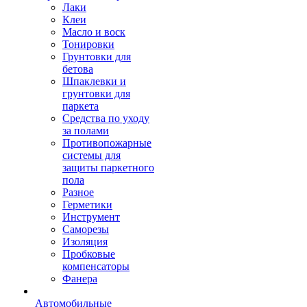
Лаки
Клеи
Масло и воск
Тонировки
Грунтовки для
бетова
Шпаклевки и
грунтовки для
паркета
Средства по уходу
за полами
Противопожарные
системы для
защиты паркетного
пола
Разное
Герметики
Инструмент
Саморезы
Изоляция
Пробковые
компенсаторы
Фанера
Автомобильные