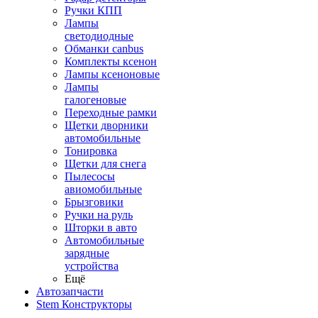
Ручки КПП
Лампы
светодиодные
Обманки canbus
Комплекты ксенон
Лампы ксеноновые
Лампы
галогеновые
Переходные рамки
Щетки дворники
автомобильные
Тонировка
Щетки для снега
Пылесосы
авиомобильные
Брызговики
Ручки на руль
Шторки в авто
Автомобильные
зарядные
устройства
Ещё
Автозапчасти
Stem Конструкторы