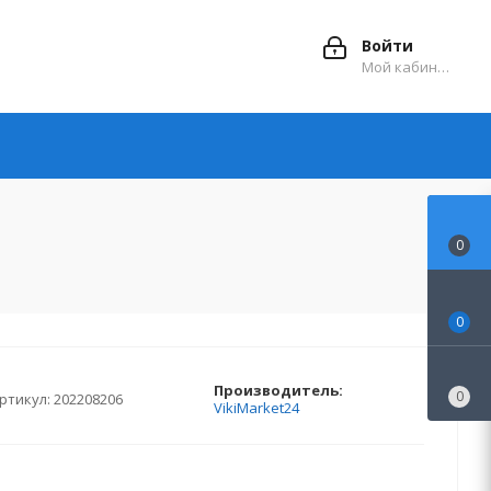
Войти
Мой кабинет
0
0
Производитель:
0
ртикул:
202208206
VikiMarket24