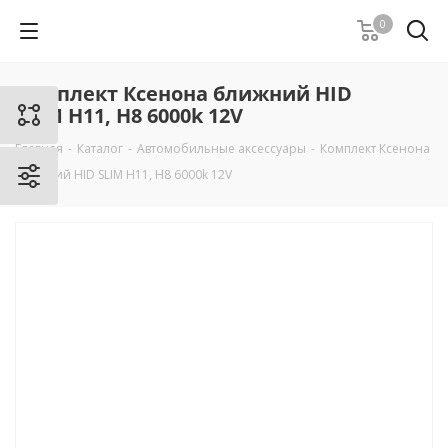
0
Комплект Ксенона ближний HID
SLIM H11, H8 6000k 12V
Главная
-
Каталог
-
Автомобильные аксессуары
-
Комплект Ксенона
ближний HID SLIM H11, H8 6000k 12V