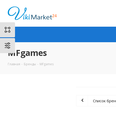
MFgames
Главная
-
Бренды
-
MFgames
Список бре