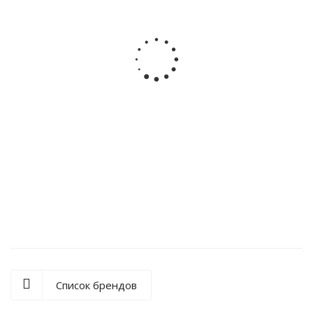
Антенна Hyundai H-CA1200
Антенна Hyundai H-CA2200
900
₽
/шт
1 120
₽
/шт
Антенна Hyundai H-CA3200
1 340
₽
/шт
Список брендов