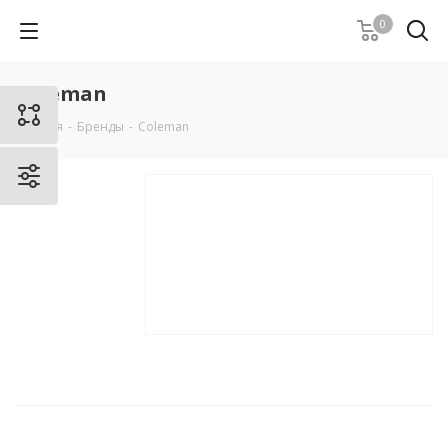
0
Coleman
Главная
-
Бренды
-
Coleman