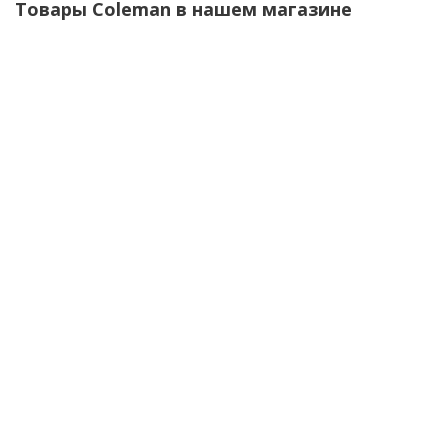
Товары Coleman в нашем магазине
Походная газовая плита, Туристическая горелка
Coleman FyreLite Start
1 800
₽
/шт