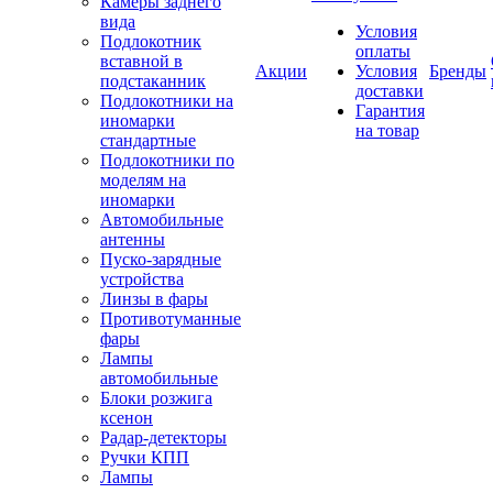
Камеры заднего
вида
Условия
Подлокотник
оплаты
вставной в
Акции
Условия
Бренды
подстаканник
доставки
Подлокотники на
Гарантия
иномарки
на товар
стандартные
Подлокотники по
моделям на
иномарки
Автомобильные
антенны
Пуско-зарядные
устройства
Линзы в фары
Противотуманные
фары
Лампы
автомобильные
Блоки розжига
ксенон
Радар-детекторы
Ручки КПП
Лампы