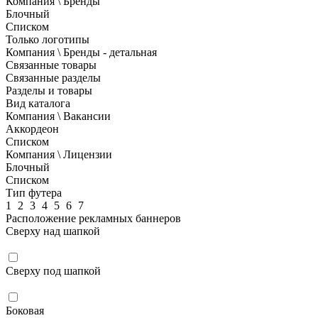
Компания \ Бренды
Блочный
Списком
Только логотипы
Компания \ Бренды - детальная
Связанные товары
Связанные разделы
Разделы и товары
Вид каталога
Компания \ Вакансии
Аккордеон
Списком
Компания \ Лицензии
Блочный
Списком
Тип футера
1
2
3
4
5
6
7
Расположение рекламных баннеров
Сверху над шапкой
Сверху под шапкой
Боковая