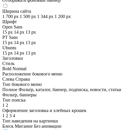
Отображать фоновый баннер
Ширина сайта
1 700 px
1 500 px
1 344 px
1 200 px
Шрифт
Open Sans
15 px
14 px
13 px
PT Sans
15 px
14 px
13 px
Ubuntu
15 px
14 px
13 px
Заголовки
Стиль
Bold
Normal
Расположение бокового меню
Слева
Справа
Тип бокового меню
Полное
Фильтр, каталог, баннер, подписка, новости, статьи
Фильтр, баннеры
Тип поиска
1
2
Оформление заголовка и хлебных крошек
1
2
3
4
Тип наведения на картинки
Блеск
Мигание
Без анимации