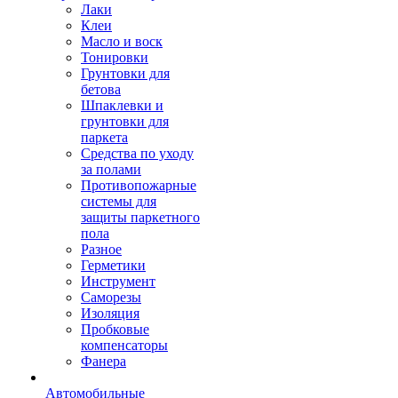
Лаки
Клеи
Масло и воск
Тонировки
Грунтовки для
бетова
Шпаклевки и
грунтовки для
паркета
Средства по уходу
за полами
Противопожарные
системы для
защиты паркетного
пола
Разное
Герметики
Инструмент
Саморезы
Изоляция
Пробковые
компенсаторы
Фанера
Автомобильные