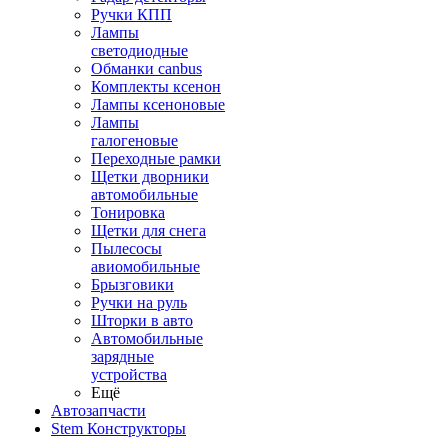
Ручки КПП
Лампы
светодиодные
Обманки canbus
Комплекты ксенон
Лампы ксеноновые
Лампы
галогеновые
Переходные рамки
Щетки дворники
автомобильные
Тонировка
Щетки для снега
Пылесосы
авиомобильные
Брызговики
Ручки на руль
Шторки в авто
Автомобильные
зарядные
устройства
Ещё
Автозапчасти
Stem Конструкторы