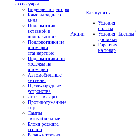
аксессуары
Видеорегистраторы
Как купить
Камеры заднего
вида
Условия
Подлокотник
оплаты
вставной в
Акции
Условия
Бренды
подстаканник
доставки
Подлокотники на
Гарантия
иномарки
на товар
стандартные
Подлокотники по
моделям на
иномарки
Автомобильные
антенны
Пуско-зарядные
устройства
Линзы в фары
Противотуманные
фары
Лампы
автомобильные
Блоки розжига
ксенон
Радар-детекторы