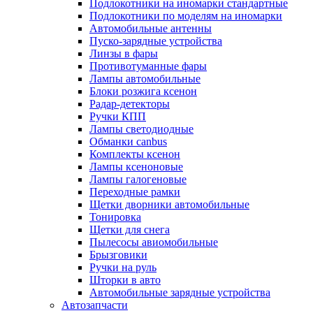
Подлокотники на иномарки стандартные
Подлокотники по моделям на иномарки
Автомобильные антенны
Пуско-зарядные устройства
Линзы в фары
Противотуманные фары
Лампы автомобильные
Блоки розжига ксенон
Радар-детекторы
Ручки КПП
Лампы светодиодные
Обманки canbus
Комплекты ксенон
Лампы ксеноновые
Лампы галогеновые
Переходные рамки
Щетки дворники автомобильные
Тонировка
Щетки для снега
Пылесосы авиомобильные
Брызговики
Ручки на руль
Шторки в авто
Автомобильные зарядные устройства
Автозапчасти