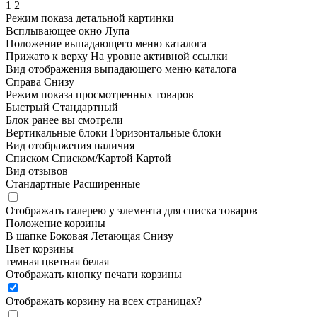
1
2
Режим показа детальной картинки
Всплывающее окно
Лупа
Положение выпадающего меню каталога
Прижато к верху
На уровне активной ссылки
Вид отображения выпадающего меню каталога
Справа
Снизу
Режим показа просмотренных товаров
Быстрый
Стандартный
Блок ранее вы смотрели
Вертикальные блоки
Горизонтальные блоки
Вид отображения наличия
Списком
Списком/Картой
Картой
Вид отзывов
Стандартные
Расширенные
Отображать галерею у элемента для списка товаров
Положение корзины
В шапке
Боковая
Летающая
Снизу
Цвет корзины
темная
цветная
белая
Отображать кнопку печати корзины
Отображать корзину на всех страницах
?