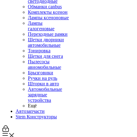
светодиодные
Обманки canbus
Комплекты ксенон
Лампы ксеноновые
Лампы
галогеновые
Переходные рамки
Щетки дворники
автомобильные
Тонировка
Щетки для снега
Пылесосы
авиомобильные
Брызговики
Ручки на руль
Шторки в авто
Автомобильные
зарядные
устройства
Ещё
Автозапчасти
Stem Конструкторы