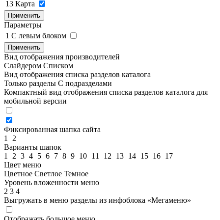
13
Карта
Применить
Параметры
1
C левым блоком
Применить
Вид отображения производителей
Слайдером
Списком
Вид отображения списка разделов каталога
Только разделы
С подразделами
Компактный вид отображения списка разделов каталога для
мобильной версии
Фиксированная шапка сайта
1
2
Варианты шапок
1
2
3
4
5
6
7
8
9
10
11
12
13
14
15
16
17
Цвет меню
Цветное
Светлое
Темное
Уровень вложенности меню
2
3
4
Выгружать в меню разделы из инфоблока «Мегаменю»
Отображать большое меню