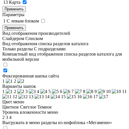
13
Карта
Применить
Параметры
1
C левым блоком
Применить
Вид отображения производителей
Слайдером
Списком
Вид отображения списка разделов каталога
Только разделы
С подразделами
Компактный вид отображения списка разделов каталога для
мобильной версии
Фиксированная шапка сайта
1
2
Варианты шапок
1
2
3
4
5
6
7
8
9
10
11
12
13
14
15
16
17
Цвет меню
Цветное
Светлое
Темное
Уровень вложенности меню
2
3
4
Выгружать в меню разделы из инфоблока «Мегаменю»