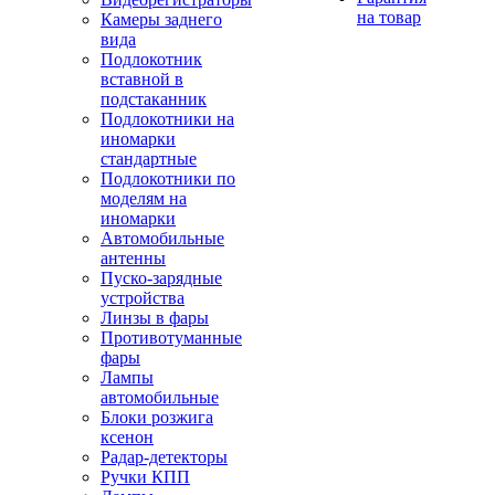
на товар
Камеры заднего
вида
Подлокотник
вставной в
подстаканник
Подлокотники на
иномарки
стандартные
Подлокотники по
моделям на
иномарки
Автомобильные
антенны
Пуско-зарядные
устройства
Линзы в фары
Противотуманные
фары
Лампы
автомобильные
Блоки розжига
ксенон
Радар-детекторы
Ручки КПП