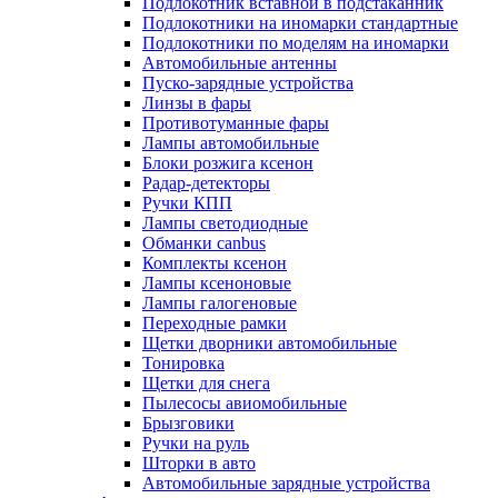
Подлокотник вставной в подстаканник
Подлокотники на иномарки стандартные
Подлокотники по моделям на иномарки
Автомобильные антенны
Пуско-зарядные устройства
Линзы в фары
Противотуманные фары
Лампы автомобильные
Блоки розжига ксенон
Радар-детекторы
Ручки КПП
Лампы светодиодные
Обманки canbus
Комплекты ксенон
Лампы ксеноновые
Лампы галогеновые
Переходные рамки
Щетки дворники автомобильные
Тонировка
Щетки для снега
Пылесосы авиомобильные
Брызговики
Ручки на руль
Шторки в авто
Автомобильные зарядные устройства