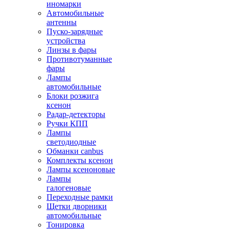
иномарки
Автомобильные
антенны
Пуско-зарядные
устройства
Линзы в фары
Противотуманные
фары
Лампы
автомобильные
Блоки розжига
ксенон
Радар-детекторы
Ручки КПП
Лампы
светодиодные
Обманки canbus
Комплекты ксенон
Лампы ксеноновые
Лампы
галогеновые
Переходные рамки
Щетки дворники
автомобильные
Тонировка