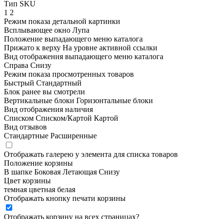
Тип SKU
1
2
Режим показа детальной картинки
Всплывающее окно
Лупа
Положение выпадающего меню каталога
Прижато к верху
На уровне активной ссылки
Вид отображения выпадающего меню каталога
Справа
Снизу
Режим показа просмотренных товаров
Быстрый
Стандартный
Блок ранее вы смотрели
Вертикальные блоки
Горизонтальные блоки
Вид отображения наличия
Списком
Списком/Картой
Картой
Вид отзывов
Стандартные
Расширенные
Отображать галерею у элемента для списка товаров
Положение корзины
В шапке
Боковая
Летающая
Снизу
Цвет корзины
темная
цветная
белая
Отображать кнопку печати корзины
Отображать корзину на всех страницах
?