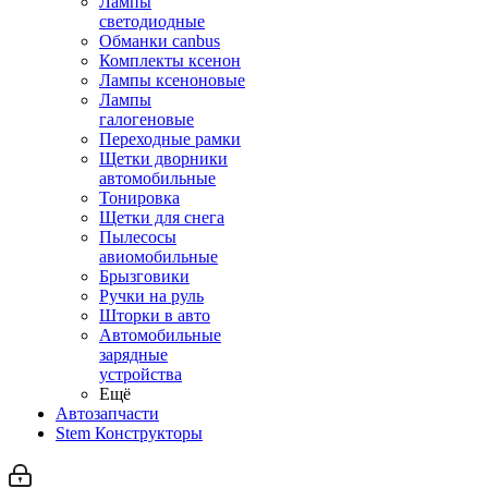
Лампы
светодиодные
Обманки canbus
Комплекты ксенон
Лампы ксеноновые
Лампы
галогеновые
Переходные рамки
Щетки дворники
автомобильные
Тонировка
Щетки для снега
Пылесосы
авиомобильные
Брызговики
Ручки на руль
Шторки в авто
Автомобильные
зарядные
устройства
Ещё
Автозапчасти
Stem Конструкторы