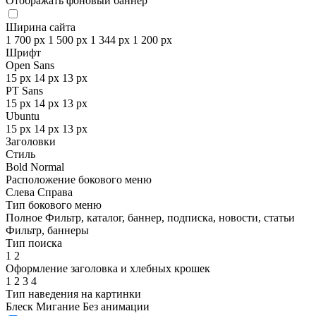
Отображать фоновый баннер
Ширина сайта
1 700 px
1 500 px
1 344 px
1 200 px
Шрифт
Open Sans
15 px
14 px
13 px
PT Sans
15 px
14 px
13 px
Ubuntu
15 px
14 px
13 px
Заголовки
Стиль
Bold
Normal
Расположение бокового меню
Слева
Справа
Тип бокового меню
Полное
Фильтр, каталог, баннер, подписка, новости, статьи
Фильтр, баннеры
Тип поиска
1
2
Оформление заголовка и хлебных крошек
1
2
3
4
Тип наведения на картинки
Блеск
Мигание
Без анимации