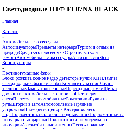
Светодиодные ПТФ FL07NX BLACK
Главная
-
Каталог
-
Автомобильные аксессуары
Автосимуляторы
Предметы интерьера
Туризм и отдых на
природе
Средства от насекомых
Строительство и
ремонт
Автомобильные аксессуары
Автозапчасти
Stem
Конструкторы
-
Противотуманные фары
Блоки розжига ксенон
Радар-детекторы
Ручки КПП
Лампы
светодиодные
Обманки canbus
Комплекты ксенон
Лампы
ксеноновые
Лампы галогеновые
Переходные рамки
Щетки
дворники автомобильные
Тонировка
Щетки для
снега
Пылесосы авиомобильные
Брызговики
Ручки на
руль
Шторки в авто
Автомобильные зарядные
устройства
Видеорегистраторы
Камеры заднего
вида
Подлокотник вставной в подстаканник
Подлокотники на
иномарки стандартные
Подлокотники по моделям на
иномарки
Автомобильные антенны
Пуско-зарядные